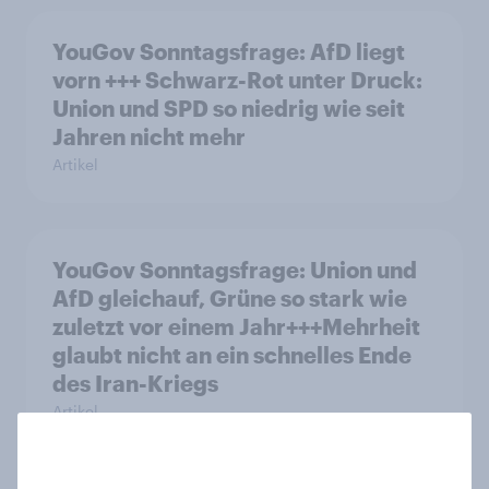
YouGov Sonntagsfrage: AfD liegt
vorn +++ Schwarz-Rot unter Druck:
Union und SPD so niedrig wie seit
Jahren nicht mehr
Artikel
YouGov Sonntagsfrage: Union und
AfD gleichauf, Grüne so stark wie
zuletzt vor einem Jahr+++Mehrheit
glaubt nicht an ein schnelles Ende
des Iran-Kriegs
Artikel