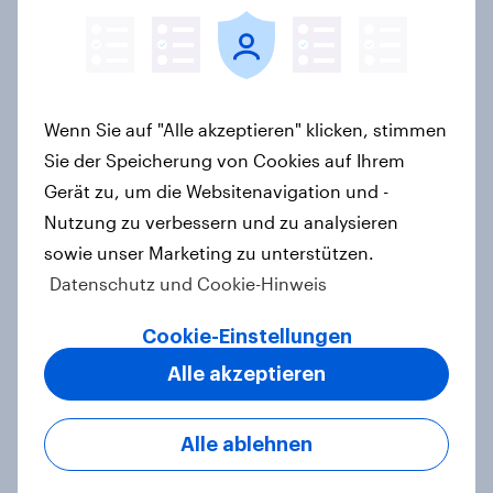
Frauen und Männer sind sich einig,
dass die Geschlechter
gleichgestellt sein sollten, aber
nicht, ob sie schon gleichgestellt
Wenn Sie auf "Alle akzeptieren" klicken, stimmen
sind
Sie der Speicherung von Cookies auf Ihrem
Artikel
Gerät zu, um die Websitenavigation und -
Nutzung zu verbessern und zu analysieren
sowie unser Marketing zu unterstützen.
Landtagswahl Baden-Württemberg
Datenschutz und Cookie-Hinweis
2026: Wirtschaft, Zuwanderung,
Wohnen sind die wichtigsten
Cookie-Einstellungen
Themen – CDU überzeugt als Partei,
Alle akzeptieren
Cem Özdemir als Kandidat
Artikel
Alle ablehnen