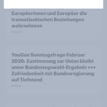
Zeitenwende 2.0 – Wie
Europäerinnen und Europäer die
transatlantischen Beziehungen
wahrnehmen
Artikel
YouGov Sonntagsfrage Februar
2026: Zustimmung zur Union bleibt
unter Bundestagswahl-Ergebnis +++
Zufriedenheit mit Bundesregierung
auf Tiefstand
Artikel