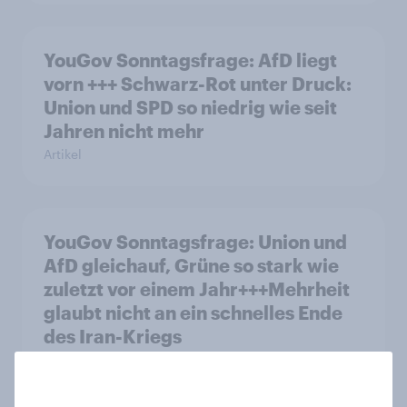
YouGov Sonntagsfrage: AfD liegt
vorn +++ Schwarz-Rot unter Druck:
Union und SPD so niedrig wie seit
Jahren nicht mehr
Artikel
YouGov Sonntagsfrage: Union und
AfD gleichauf, Grüne so stark wie
zuletzt vor einem Jahr+++Mehrheit
glaubt nicht an ein schnelles Ende
des Iran-Kriegs
Artikel