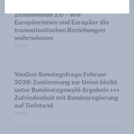
Zeitenwende 2.0 – Wie
Europäerinnen und Europäer die
transatlantischen Beziehungen
wahrnehmen
Artikel
YouGov Sonntagsfrage Februar
2026: Zustimmung zur Union bleibt
unter Bundestagswahl-Ergebnis +++
Zufriedenheit mit Bundesregierung
auf Tiefstand
Artikel