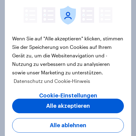
Frauen und Männer sind sich einig,
dass die Geschlechter
gleichgestellt sein sollten, aber
nicht, ob sie schon gleichgestellt
Wenn Sie auf "Alle akzeptieren" klicken, stimmen
sind
Sie der Speicherung von Cookies auf Ihrem
Artikel
Gerät zu, um die Websitenavigation und -
Nutzung zu verbessern und zu analysieren
sowie unser Marketing zu unterstützen.
Datenschutz und Cookie-Hinweis
Landtagswahl Baden-Württemberg
2026: Wirtschaft, Zuwanderung,
Cookie-Einstellungen
Wohnen sind die wichtigsten
Themen – CDU überzeugt als Partei,
Alle akzeptieren
Cem Özdemir als Kandidat
Artikel
Alle ablehnen