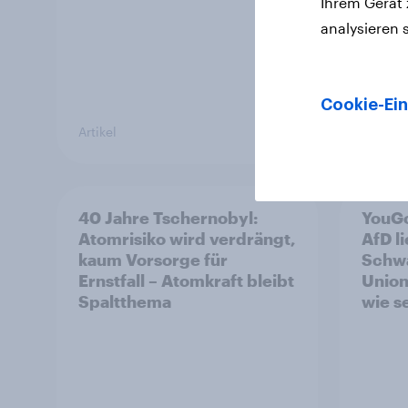
Ihrem Gerät
WM oh
analysieren 
Cookie-Ein
Artikel
Artikel
40 Jahre Tschernobyl:
YouGo
Atomrisiko wird verdrängt,
AfD l
kaum Vorsorge für
Schwa
Ernstfall – Atomkraft bleibt
Union
Spaltthema
wie s