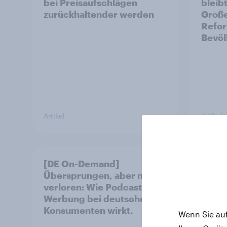
bei Preisaufschlägen
bleibt
zurückhaltender werden
Große
Refor
Bevöl
Artikel
Artikel
[DE On-Demand]
YouGo
Übersprungen, aber nicht
AfD b
verloren: Wie Podcast-
+++ CDU/CSU und SPD
Werbung bei deutschen
histo
Konsumenten wirkt.
Bürge
Wenn Sie auf
wünsc