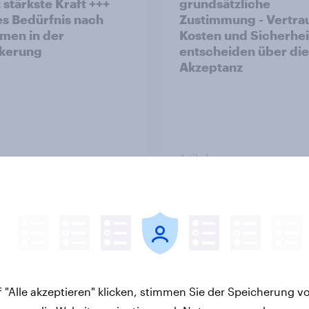
 stärkste Kraft +++
grundsätzliche
s Bedürfnis nach
Zustimmung - Vertra
men in der
Kosten und Sicherhei
kerung
entscheiden über die
Akzeptanz
Artikel
v Sonntagsfrage:
Leichter Trend zum N
aut Vorsprung aus
zur
Einwanderungsbegr
risch niedrig +++
g – Zivildienstgesetz
rinnen und Bürger
klare Mehrheit, Zweif
 "Alle akzeptieren" klicken, stimmen Sie der Speicherung v
hen sich Fußball-
Notwendigkeit der