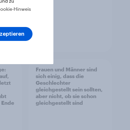
 und zu
ookie-Hinweis
kzeptieren
Artikel
ge:
Frauen und Männer sind
auf,
sich einig, dass die
letzt
Geschlechter
gleichgestellt sein sollten,
ubt
aber nicht, ob sie schon
s Ende
gleichgestellt sind