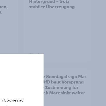
Hintergrund – trotz
uen,
stabiler Überzeugung
t
Artikel
ein
YouGov Sonntagsfrage Mai
2026: AfD baut Vorsprung
enzun
aus +++ Zustimmung für
 ohne
Friedrich Merz sinkt weiter
el an
on Cookies auf