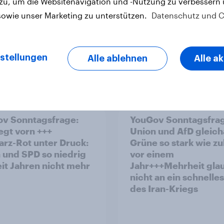
 zu, um die Websitenavigation und -Nutzung zu verbessern
ne Politik
Vorlagen steigen
sowie unser Marketing zu unterstützen.
Datenschutz und C
stellungen
Alle ablehnen
Alle a
Artikel
v Sonntagsfrage:
YouGov Sonntagsfra
iegt vorn +++
Union und AfD gleich
rz-Rot unter Druck:
Grüne so stark wie zu
 und SPD so niedrig
vor einem
eit Jahren nicht mehr
Jahr+++Mehrheit gla
nicht an ein schnelle
des Iran-Kriegs