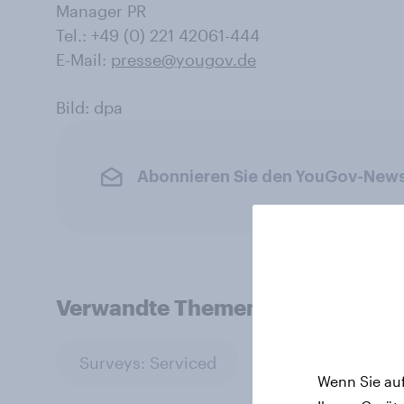
Manager PR
Tel.: +49 (0) 221 42061-444
E-Mail:
presse@yougov.de
Bild: dpa
Abonnieren Sie den YouGov-News
Verwandte Themen
Surveys: Serviced
Wenn Sie auf