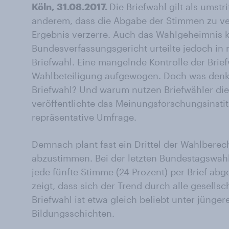
Köln, 31.08.2017.
Die Briefwahl gilt als umstr
anderem, dass die Abgabe der Stimmen zu ve
Ergebnis verzerre. Auch das Wahlgeheimnis k
Bundesverfassungsgericht urteilte jedoch in 
Briefwahl. Eine mangelnde Kontrolle der Bri
Wahlbeteiligung aufgewogen. Doch was denk
Briefwahl? Und warum nutzen Briefwähler di
veröffentlichte das Meinungsforschungsinsti
repräsentative Umfrage.
Demnach plant fast ein Drittel der Wahlberech
abzustimmen. Bei der letzten Bundestagswahl
jede fünfte Stimme (24 Prozent) per Brief a
zeigt, dass sich der Trend durch alle gesellsc
Briefwahl ist etwa gleich beliebt unter jünger
Bildungsschichten.