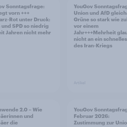
v Sonntagsfrage:
YouGov Sonntagsfra
iegt vorn +++
Union und AfD gleich
rz-Rot unter Druck:
Grüne so stark wie zu
 und SPD so niedrig
vor einem
eit Jahren nicht mehr
Jahr+++Mehrheit gla
nicht an ein schnelle
des Iran-Kriegs
Artikel
nwende 2.0 – Wie
YouGov Sonntagsfra
äerinnen und
Februar 2026:
äer die
Zustimmung zur Uni