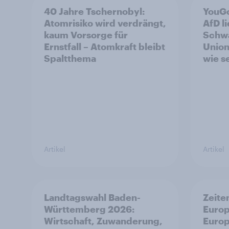
40 Jahre Tschernobyl:
YouGo
Atomrisiko wird verdrängt,
AfD l
kaum Vorsorge für
Schwa
Ernstfall – Atomkraft bleibt
Union
Spaltthema
wie s
Artikel
Artikel
Landtagswahl Baden-
Zeite
Württemberg 2026:
Europ
Wirtschaft, Zuwanderung,
Europ