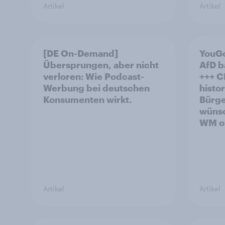
Artikel
Artikel
[DE On-Demand]
YouGo
Übersprungen, aber nicht
AfD b
verloren: Wie Podcast-
+++ CDU/CSU und SPD
Werbung bei deutschen
histo
Konsumenten wirkt.
Bürge
wünsc
WM oh
Artikel
Artikel