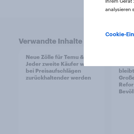
Ihrem Gerät
analysieren 
Cookie-Ein
Verwandte Inhalte
Neue Zölle für Temu & Co.:
YouGo
Jeder zweite Käufer würde
2026:
bei Preisaufschlägen
bleibt
zurückhaltender werden
Große
Refor
Bevöl