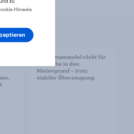
 und zu
ookie-Hinweis
kzeptieren
Der Klimawandel rückt für
Deutsche in den
Hintergrund – trotz
uen,
stabiler Überzeugung
t