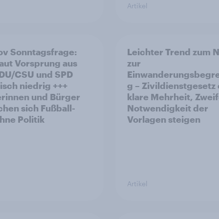
Artikel
v Sonntagsfrage:
Leichter Trend zum N
aut Vorsprung aus
zur
Einwanderungsbegr
risch niedrig +++
g – Zivildienstgesetz
rinnen und Bürger
klare Mehrheit, Zweif
hen sich Fußball-
Notwendigkeit der
ne Politik
Vorlagen steigen
Artikel