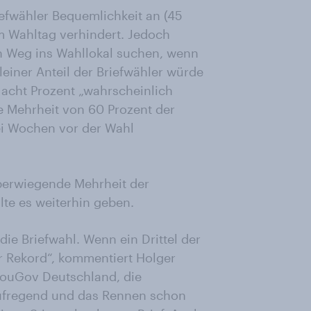
iefwähler Bequemlichkeit an (45
m Wahltag verhindert. Jedoch
n Weg ins Wahllokal suchen, wenn
leiner Anteil der Briefwähler würde
: acht Prozent „wahrscheinlich
ne Mehrheit von 60 Prozent der
ei Wochen vor der Wahl
 überwiegende Mehrheit der
llte es weiterhin geben.
e Briefwahl. Wenn ein Drittel der
r Rekord“, kommentiert Holger
YouGov Deutschland, die
aufregend und das Rennen schon