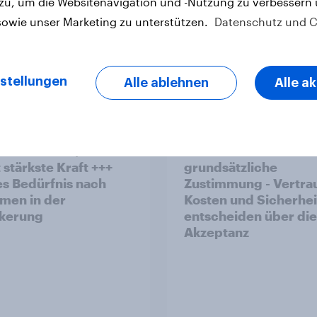
 zu, um die Websitenavigation und -Nutzung zu verbessern
sowie unser Marketing zu unterstützen.
Datenschutz und C
stellungen
Alle ablehnen
Alle a
v Sonntagsfrage Juli
Altersvorsorge:
 AfD verliert, aber
Staatsfonds findet
 stärkste Kraft +++
grundsätzliche
s Bedürfnis nach
Zustimmung - Vertra
men in der
Kosten und Sicherhei
kerung
entscheiden über die
Akzeptanz