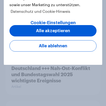
sowie unser Marketing zu unterstützen.
YouGov Sonntagsfrage: Union und
Datenschutz und Cookie-Hinweis
AfD weiter gleichauf, SPD auf
höchstem Stand seit
Cookie-Einstellungen
Bundestagswahl
Alle akzeptieren
Artikel
Alle ablehnen
Jahreswechsel: Deutsche glauben,
2025 war ein schlechtes Jahr für
Deutschland +++ Nah-Ost-Konflikt
und Bundestagswahl 2025
wichtigste Ereignisse
Artikel