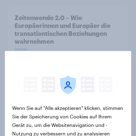
Zeitenwende 2.0 – Wie
Europäerinnen und Europäer die
transatlantischen Beziehungen
wahrnehmen
Artikel
YouGov Sonntagsfrage Februar
2026: Zustimmung zur Union bleibt
unter Bundestagswahl-Ergebnis +++
Zufriedenheit mit Bundesregierung
Wenn Sie auf "Alle akzeptieren" klicken, stimmen
auf Tiefstand
Sie der Speicherung von Cookies auf Ihrem
Artikel
Gerät zu, um die Websitenavigation und -
Nutzung zu verbessern und zu analysieren