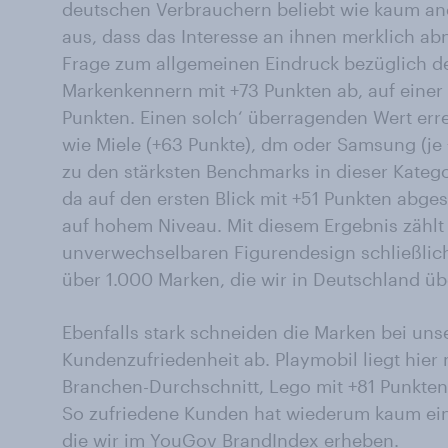
deutschen Verbrauchern beliebt wie kaum and
aus, dass das Interesse an ihnen merklich abn
Frage zum allgemeinen Eindruck bezüglich d
Markenkennern mit +73 Punkten ab, auf einer
Punkten. Einen solch‘ überragenden Wert err
wie Miele (+63 Punkte), dm oder Samsung (je 
zu den stärksten Benchmarks in dieser Katego
da auf den ersten Blick mit +51 Punkten abg
auf hohem Niveau. Mit diesem Ergebnis zählt
unverwechselbaren Figurendesign schließlic
über 1.000 Marken, die wir in Deutschland ü
Ebenfalls stark schneiden die Marken bei uns
Kundenzufriedenheit ab. Playmobil liegt hier
Branchen-Durchschnitt, Lego mit +81 Punkten
So zufriedene Kunden hat wiederum kaum ein
die wir im YouGov BrandIndex erheben.