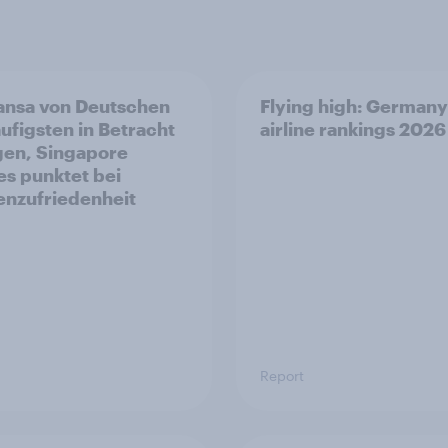
ansa von Deutschen
Flying high: Germany
ufigsten in Betracht
airline rankings 2026
en, Singapore
nes punktet bei
nzufriedenheit
Report