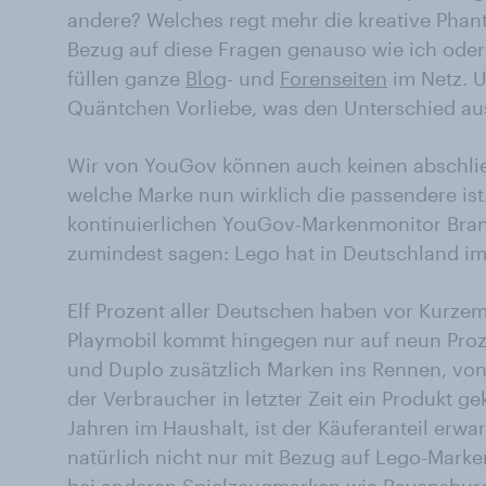
andere? Welches regt mehr die kreative Phant
Bezug auf diese Fragen genauso wie ich oder
füllen ganze
Blog
- und
Forenseiten
im Netz. U
Quäntchen Vorliebe, was den Unterschied a
Wir von YouGov können auch keinen abschli
welche Marke nun wirklich die passendere ist.
kontinuierlichen YouGov-Markenmonitor Brand
zumindest sagen: Lego hat in Deutschland im
Elf Prozent aller Deutschen haben vor Kurzem
Playmobil kommt hingegen nur auf neun Proze
und Duplo zusätzlich Marken ins Rennen, von
der Verbraucher in letzter Zeit ein Produkt g
Jahren im Haushalt, ist der Käuferanteil erw
natürlich nicht nur mit Bezug auf Lego-Mark