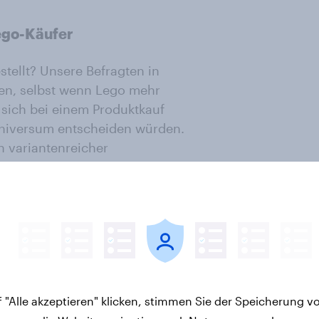
ego-Käufer
tellt? Unsere Befragten in
ken, selbst wenn Lego mehr
 sich bei einem Produktkauf
Universum entscheiden würden.
 variantenreicher
er Zeit unter Erwachsenen, seien
idem. Wir finden auf jeden Fall
en, die sich vorstellen können,
ruktionen sind inzwischen
dacht. Das 7541-teilige Modell des
egt dies zweifelsohne. Für den
ehr als
zehn Stunden
und werden
a noch länger.
 "Alle akzeptieren" klicken, stimmen Sie der Speicherung v