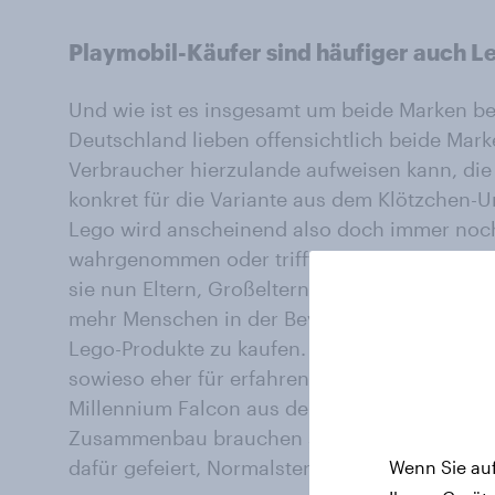
Playmobil-Käufer sind häufiger auch L
Und wie ist es insgesamt um beide Marken bes
Deutschland lieben offensichtlich beide Mar
Verbraucher hierzulande aufweisen kann, die
konkret für die Variante aus dem Klötzchen-
Lego wird anscheinend also doch immer noch
wahrgenommen oder trifft stärker den Nerv d
sie nun Eltern, Großeltern oder keines von be
mehr Menschen in der Bevölkerung ab 18 Jahr
Lego-Produkte zu kaufen. Manche Lego-Konst
sowieso eher für erfahrene Klötzchenbauer ge
Millennium Falcon aus der Star Wars Saga bel
Zusammenbau brauchen selbst vier Bastler m
dafür gefeiert, Normalsterbliche bräuchten d
Wenn Sie auf