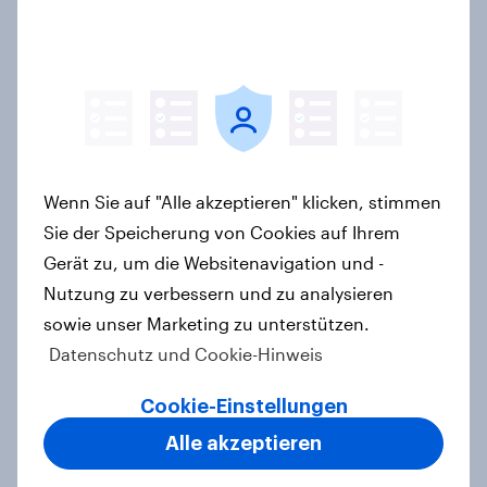
Themen – CDU überzeugt als Partei,
Cem Özdemir als Kandidat
Artikel
Zeitenwende 2.0 – Wie
Wenn Sie auf "Alle akzeptieren" klicken, stimmen
Europäerinnen und Europäer die
Sie der Speicherung von Cookies auf Ihrem
transatlantischen Beziehungen
wahrnehmen
Gerät zu, um die Websitenavigation und -
Nutzung zu verbessern und zu analysieren
Artikel
sowie unser Marketing zu unterstützen.
Datenschutz und Cookie-Hinweis
YouGov Sonntagsfrage Februar
Cookie-Einstellungen
2026: Zustimmung zur Union bleibt
Alle akzeptieren
unter Bundestagswahl-Ergebnis +++
Zufriedenheit mit Bundesregierung