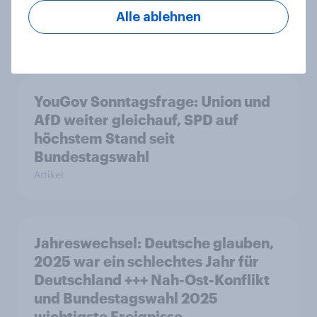
auf Tiefstand
Alle ablehnen
Artikel
YouGov Sonntagsfrage: Union und
AfD weiter gleichauf, SPD auf
höchstem Stand seit
Bundestagswahl
Artikel
Jahreswechsel: Deutsche glauben,
2025 war ein schlechtes Jahr für
Deutschland +++ Nah-Ost-Konflikt
und Bundestagswahl 2025
wichtigste Ereignisse