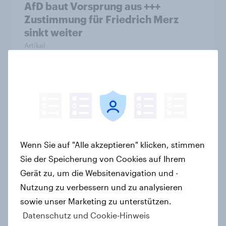
AfD baut Vorsprung aus +++
Zustimmung für Friedrich Merz
sinkt weiter
Artikel
40 Jahre Tschernobyl: Atomrisiko
wird verdrängt, kaum Vorsorge für
Ernstfall – Atomkraft bleibt
Spaltthema
Wenn Sie auf "Alle akzeptieren" klicken, stimmen
Artikel
Sie der Speicherung von Cookies auf Ihrem
Gerät zu, um die Websitenavigation und -
Nutzung zu verbessern und zu analysieren
YouGov Sonntagsfrage: AfD liegt
sowie unser Marketing zu unterstützen.
vorn +++ Schwarz-Rot unter Druck:
Datenschutz und Cookie-Hinweis
Union und SPD so niedrig wie seit