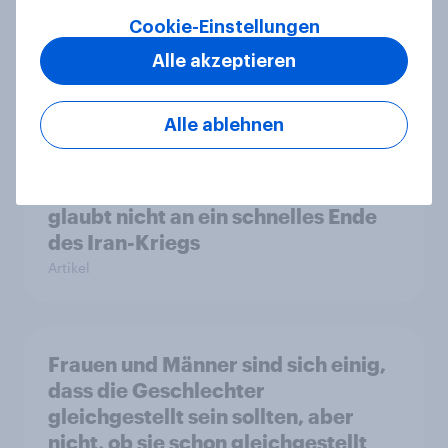
Jahren nicht mehr
Cookie-Einstellungen
Artikel
Alle akzeptieren
Alle ablehnen
YouGov Sonntagsfrage: Union und
AfD gleichauf, Grüne so stark wie
zuletzt vor einem Jahr+++Mehrheit
glaubt nicht an ein schnelles Ende
des Iran-Kriegs
Artikel
Frauen und Männer sind sich einig,
dass die Geschlechter
gleichgestellt sein sollten, aber
nicht, ob sie schon gleichgestellt