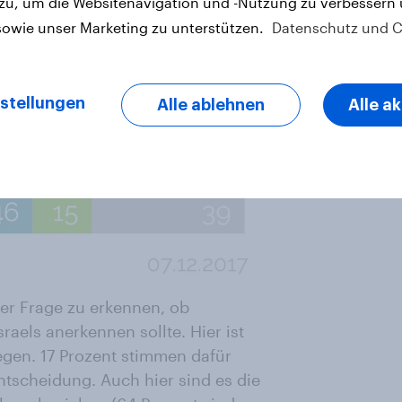
 zu, um die Websitenavigation und -Nutzung zu verbessern
sowie unser Marketing zu unterstützen.
Datenschutz und C
stellungen
Alle ablehnen
Alle a
der Frage zu erkennen, ob
aels anerkennen sollte. Hier ist
gegen. 17 Prozent stimmen dafür
Entscheidung. Auch hier sind es die