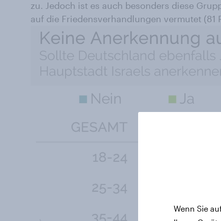
zu. Jedoch ist es auch besonders diese Grup
auf die Friedensverhandlungen vermutet (81 P
Wenn Sie auf