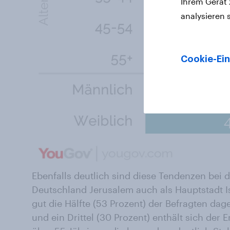
Ihrem Gerät
analysieren 
Cookie-Ein
Ebenfalls deutlich sind diese Tendenzen bei 
Deutschland Jerusalem auch als Hauptstadt Isr
gut die Hälfte (53 Prozent) der Befragten da
und ein Drittel (30 Prozent) enthält sich der 