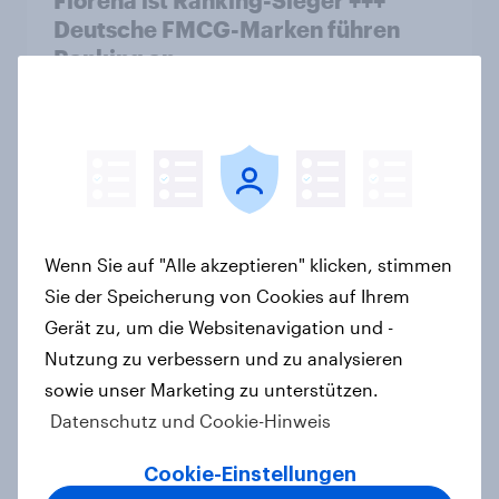
Florena ist Ranking-Sieger +++
Deutsche FMCG-Marken führen
Ranking an
Artikel
Wikipedia und CHECK24 Reisen
sind aktuelle Biggest Buzz Mover
von YouGov
Wenn Sie auf "Alle akzeptieren" klicken, stimmen
Artikel
Sie der Speicherung von Cookies auf Ihrem
Gerät zu, um die Websitenavigation und -
Nutzung zu verbessern und zu analysieren
Lufthansa verzeichnet stärksten
sowie unser Marketing zu unterstützen.
Imagegewinn unter allen Marken
Datenschutz und Cookie-Hinweis
2025
Artikel
Cookie-Einstellungen