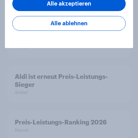
Alle akzeptieren
WhatsApp überholt Samsung in
Alle ablehnen
YouGovs Best Brand Rankings 2026
+++ adidas beste deutsche Marke
Artikel
Aldi ist erneut Preis-Leistungs-
Sieger
Artikel
Preis-Leistungs-Ranking 2026
Report