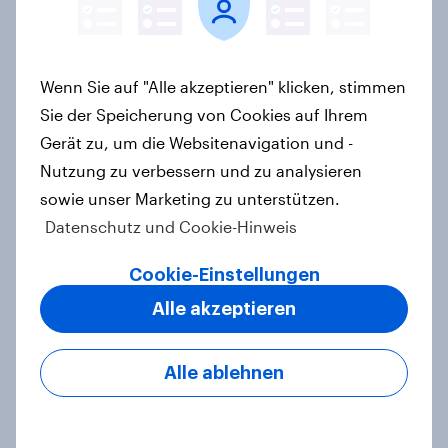
gleichgestellt sein sollten, aber
nicht, ob sie schon gleichgestellt
sind
Wenn Sie auf "Alle akzeptieren" klicken, stimmen
Artikel
Sie der Speicherung von Cookies auf Ihrem
Gerät zu, um die Websitenavigation und -
Nutzung zu verbessern und zu analysieren
Landtagswahl Baden-Württemberg
sowie unser Marketing zu unterstützen.
2026: Wirtschaft, Zuwanderung,
Datenschutz und Cookie-Hinweis
Wohnen sind die wichtigsten
Themen – CDU überzeugt als Partei,
Cookie-Einstellungen
Cem Özdemir als Kandidat
Alle akzeptieren
Artikel
Alle ablehnen
Zeitenwende 2.0 – Wie
Europäerinnen und Europäer die