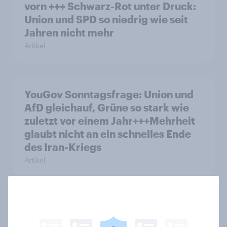
vorn +++ Schwarz-Rot unter Druck:
Union und SPD so niedrig wie seit
Jahren nicht mehr
Artikel
YouGov Sonntagsfrage: Union und
AfD gleichauf, Grüne so stark wie
zuletzt vor einem Jahr+++Mehrheit
glaubt nicht an ein schnelles Ende
des Iran-Kriegs
Artikel
Frauen und Männer sind sich einig,
dass die Geschlechter