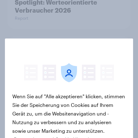
Spotlight: Werteorientierte
Verbraucher 2026
Report
Neue Studie zur Web-Suche in
Deutschland: KI-Assistenten sind
wichtiger ergänzender Suchkanal,
doch Suchmaschinen bleiben
führend
Artikel
Wenn Sie auf "Alle akzeptieren" klicken, stimmen
Sie der Speicherung von Cookies auf Ihrem
Gerät zu, um die Websitenavigation und -
Neue Zölle für Temu & Co.: Jeder
Nutzung zu verbessern und zu analysieren
zweite Käufer würde bei
sowie unser Marketing zu unterstützen.
Preisaufschlägen zurückhaltender