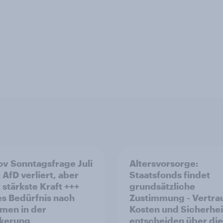
v Sonntagsfrage Juli
Altersvorsorge:
 AfD verliert, aber
Staatsfonds findet
 stärkste Kraft +++
grundsätzliche
s Bedürfnis nach
Zustimmung - Vertra
men in der
Kosten und Sicherhei
kerung
entscheiden über die