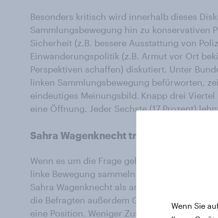
Besonders kritisch wird innerhalb dieses Dis
Sammlungsbewegung hin zu konservativen Pos
Sicherheit (z.B. bessere Ausstattung von Poliz
Einwanderungspolitik (z.B. Armut vor Ort be
Perspektiven schaffen) diskutiert. Unter Bun
linken Sammlungsbewegung befürworten, zeigt
eindeutiges Meinungsbild.
Knapp drei Viertel
eine Öffnung. Jeder Sechste (17 Prozent) lehnt
Sahra Wagenknecht trifft Nerv der Bu
Wenn es um die Frage geht, unter wessen Füh
linke Bewegung sammeln sollte, sehen Befür
Sahra Wagenknecht als am ehesten geeignet
die Befragten außerdem Gregor Gysi besonder
Wenn Sie auf
eine Position. Weniger Zustimmung erhält Par