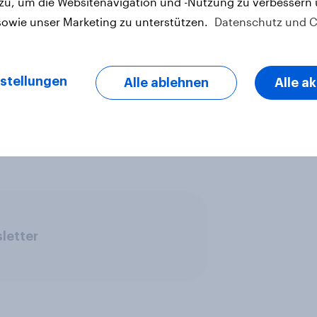
 zu, um die Websitenavigation und -Nutzung zu verbessern
rea Nahles (28 Prozent) und Kevin
sowie unser Marketing zu unterstützen.
Datenschutz und C
ürwortern als geeignet angesehen.
 finden Sie
hier
.
stellungen
Alle ablehnen
Alle a
6.2018 2.027 repräsentativ
ahren in einer geschlossenen
letter