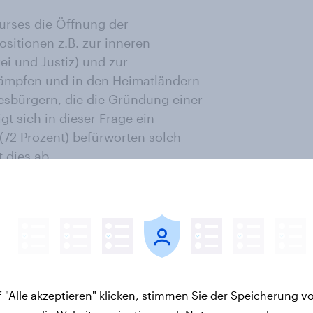
kurses die Öffnung der
itionen z.B. zur inneren
ei und Justiz) und zur
kämpfen und in den Heimatländern
desbürgern, die die Gründung einer
 sich in dieser Frage ein
 (72 Prozent) befürworten solch
 dies ab.
ndesbürger
rung sich eine überparteiliche
worter einer solchen Bewegung
 an. Neben Wagenknecht finden
s passend (68 Prozent) für solch
 "Alle akzeptieren" klicken, stimmen Sie der Speicherung v
teigenossin Katja Kipping (39