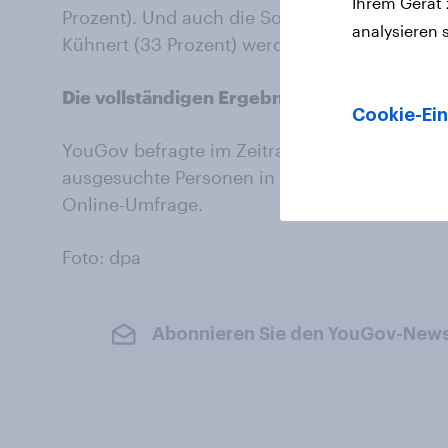
Ihrem Gerät
Prozent). Und auch die Sozialdemokraten And
analysieren 
Kühnert (33 Prozent) werden von weniger Bef
Die vollständigen Ergebnisse der Befragung
Cookie-Ein
YouGov befragte im Zeitraum von 30.05.-04.0
ausgesuchte Personen in Deutschland ab 18 J
Online-Umfrage.
Foto: dpa
Abonnieren Sie den YouGov-News