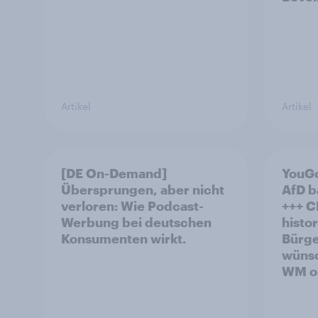
Artikel
Artikel
[DE On-Demand]
YouGo
Übersprungen, aber nicht
AfD b
verloren: Wie Podcast-
+++ CDU/CSU und SPD
Werbung bei deutschen
histo
Konsumenten wirkt.
Bürge
wünsc
WM oh