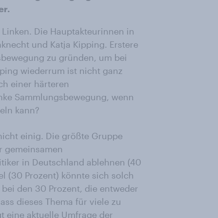
er.
 Linken. Die Hauptakteurinnen in
necht und Katja Kipping. Erstere
ngsbewegung zu gründen, um bei
pping wiederrum ist nicht ganz
h einer härteren
ne linke Sammlungsbewegung, wenn
meln kann?
nicht einig. Die größte Gruppe
ner gemeinsamen
tiker in Deutschland ablehnen (40
el (30 Prozent) könnte sich solch
 bei den 30 Prozent, die entweder
ss dieses Thema für viele zu
gt eine aktuelle Umfrage der