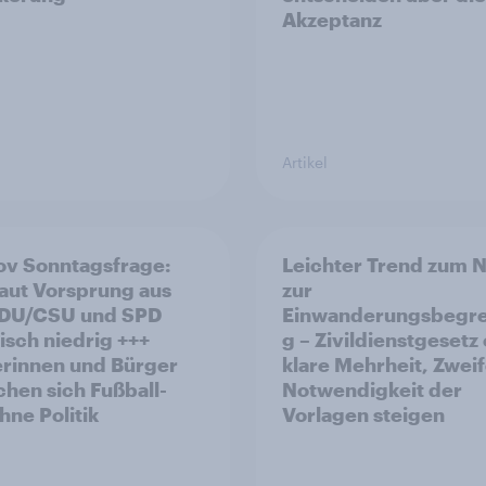
Akzeptanz
Artikel
v Sonntagsfrage:
Leichter Trend zum N
aut Vorsprung aus
zur
Einwanderungsbegr
risch niedrig +++
g – Zivildienstgesetz
rinnen und Bürger
klare Mehrheit, Zweif
hen sich Fußball-
Notwendigkeit der
ne Politik
Vorlagen steigen