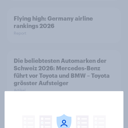
Flying high: Germany airline
rankings 2026
Report
Die beliebtesten Automarken der
Schweiz 2026: Mercedes-Benz
führt vor Toyota und BMW – Toyota
grösster Aufsteiger
Artikel
Deutschlands beliebteste
Automarken 2026: Audi führt vor