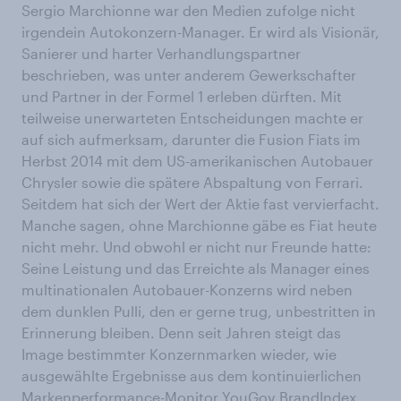
Sergio Marchionne war den Medien zufolge nicht
irgendein Autokonzern-Manager. Er wird als Visionär,
Sanierer und harter Verhandlungspartner
beschrieben, was unter anderem Gewerkschafter
und Partner in der Formel 1 erleben dürften. Mit
teilweise unerwarteten Entscheidungen machte er
auf sich aufmerksam, darunter die Fusion Fiats im
Herbst 2014 mit dem US-amerikanischen Autobauer
Chrysler sowie die spätere Abspaltung von Ferrari.
Seitdem hat sich der Wert der Aktie fast vervierfacht.
Manche sagen, ohne Marchionne gäbe es Fiat heute
nicht mehr. Und obwohl er nicht nur Freunde hatte:
Seine Leistung und das Erreichte als Manager eines
multinationalen Autobauer-Konzerns wird neben
dem dunklen Pulli, den er gerne trug, unbestritten in
Erinnerung bleiben. Denn seit Jahren steigt das
Image bestimmter Konzernmarken wieder, wie
ausgewählte Ergebnisse aus dem kontinuierlichen
Markenperformance-Monitor YouGov BrandIndex