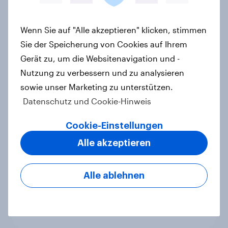
BMW und Mercedes-Benz – BYD
größter Aufsteiger
Wenn Sie auf "Alle akzeptieren" klicken, stimmen
Artikel
Sie der Speicherung von Cookies auf Ihrem
Gerät zu, um die Websitenavigation und -
Nutzung zu verbessern und zu analysieren
Mobilfunk-Anbieter fraenk
sowie unser Marketing zu unterstützen.
überzeugt erstmalig mit höchster
Datenschutz und Cookie-Hinweis
Kundenzufriedenheit
Artikel
Cookie-Einstellungen
Alle akzeptieren
Bosch hat bestes
Alle ablehnen
Arbeitgeberimage in Deutschland –
Neues YouGov-Ranking
Artikel