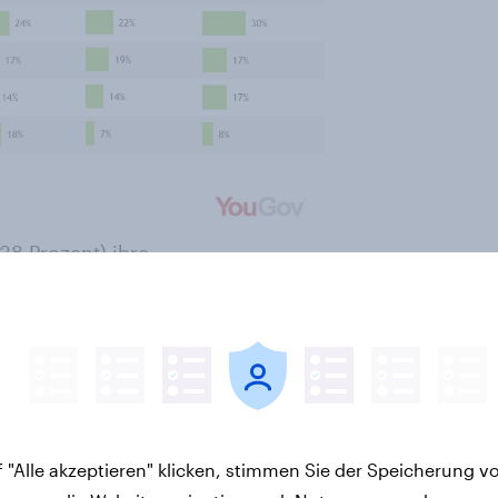
38 Prozent) ihre
litik ausrichten, nur 27 an der
htigstes Thema wird von den
 Prozent) genannt, knapp vor der
en rechter Populismus (28 Prozent),
, Verteidigungspolitik (15 Prozent)
 "Alle akzeptieren" klicken, stimmen Sie der Speicherung v