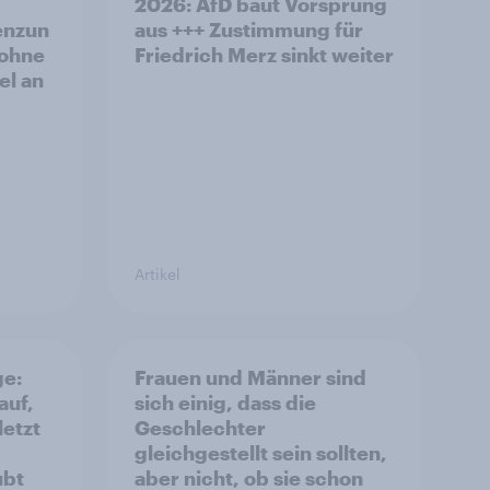
2026: AfD baut Vorsprung
enzun
aus +++ Zustimmung für
 ohne
Friedrich Merz sinkt weiter
el an
Artikel
ge:
Frauen und Männer sind
auf,
sich einig, dass die
letzt
Geschlechter
gleichgestellt sein sollten,
ubt
aber nicht, ob sie schon