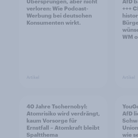
Übersprungen, aber nicht
AfD b
verloren: Wie Podcast-
+++ CDU/CSU und SPD
Werbung bei deutschen
histo
Konsumenten wirkt.
Bürge
wünsc
WM oh
Artikel
Artikel
40 Jahre Tschernobyl:
YouGo
Atomrisiko wird verdrängt,
AfD l
kaum Vorsorge für
Schwa
Ernstfall – Atomkraft bleibt
Union
Spaltthema
wie s