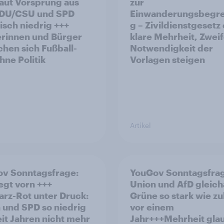
aut Vorsprung aus
zur
Einwanderungsbegr
risch niedrig +++
g – Zivildienstgesetz
rinnen und Bürger
klare Mehrheit, Zweif
hen sich Fußball-
Notwendigkeit der
ne Politik
Vorlagen steigen
Artikel
v Sonntagsfrage:
YouGov Sonntagsfra
iegt vorn +++
Union und AfD gleich
rz-Rot unter Druck:
Grüne so stark wie zu
 und SPD so niedrig
vor einem
eit Jahren nicht mehr
Jahr+++Mehrheit gla