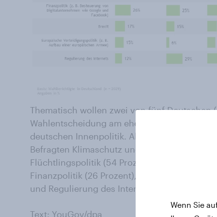
Thematisch wollen zwei von fünf Deutschen (
Wahlentscheidung am ehesten an der Europapo
deutschen Innenpolitik. Als mit Abstand wic
Befragten Klimaschutz und Umweltpolitik (55
Flüchtlingspolitik (54 Prozent). Dahinter folg
Finanzpolitik (26 Prozent), Brexit (17 Prozent)
und Regulierung des Internets (12 Prozent).
Wenn Sie auf
Text: YouGov/dpa