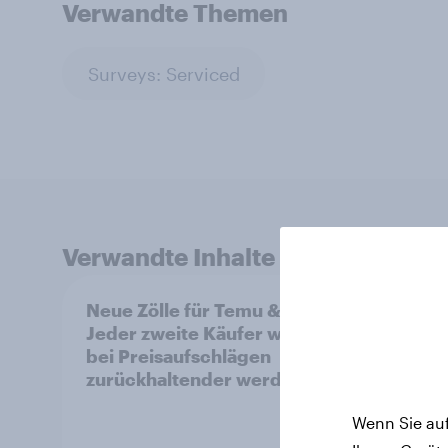
Verwandte Themen
Surveys: Serviced
Verwandte Inhalte
Neue Zölle für Temu & Co.:
YouGo
Jeder zweite Käufer würde
2026:
bei Preisaufschlägen
bleibt
zurückhaltender werden
Große
Refor
Wenn Sie auf
Bevöl