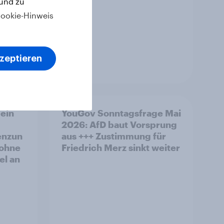
 und zu
ookie-Hinweis
kzeptieren
Artikel
ein
YouGov Sonntagsfrage Mai
2026: AfD baut Vorsprung
enzun
aus +++ Zustimmung für
 ohne
Friedrich Merz sinkt weiter
el an