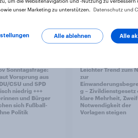
Akzeptanz
 zu, um die Websitenavigation und -Nutzung zu verbessern
sowie unser Marketing zu unterstützen.
Datenschutz und C
stellungen
Alle ablehnen
Alle a
Artikel
v Sonntagsfrage:
Leichter Trend zum N
aut Vorsprung aus
zur
Einwanderungsbegr
risch niedrig +++
g – Zivildienstgesetz
rinnen und Bürger
klare Mehrheit, Zweif
hen sich Fußball-
Notwendigkeit der
ne Politik
Vorlagen steigen