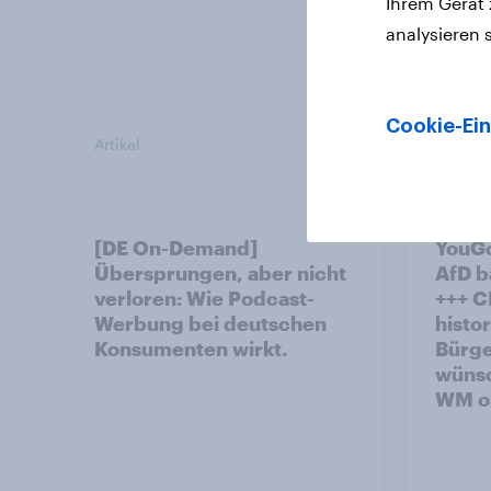
Ihrem Gerät
analysieren 
Cookie-Ein
Artikel
Artikel
[DE On-Demand]
YouGo
Übersprungen, aber nicht
AfD b
verloren: Wie Podcast-
+++ CDU/CSU und SPD
Werbung bei deutschen
histo
Konsumenten wirkt.
Bürge
wünsc
WM oh