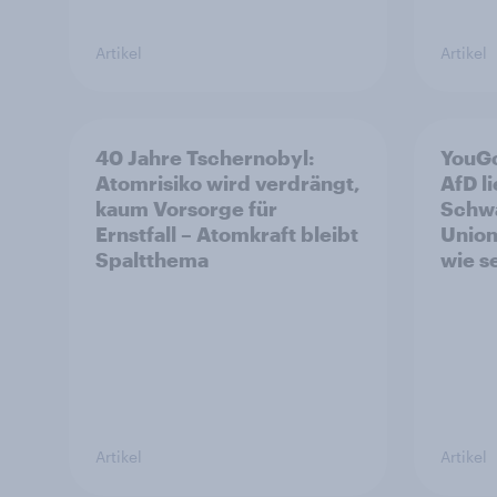
Artikel
Artikel
40 Jahre Tschernobyl:
YouGo
Atomrisiko wird verdrängt,
AfD l
kaum Vorsorge für
Schwa
Ernstfall – Atomkraft bleibt
Union
Spaltthema
wie s
Artikel
Artikel