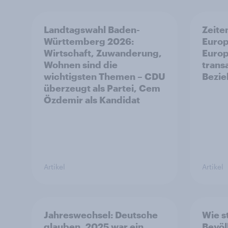
Landtagswahl Baden-
Zeite
Württemberg 2026:
Europ
Wirtschaft, Zuwanderung,
Europ
Wohnen sind die
trans
wichtigsten Themen – CDU
Bezi
überzeugt als Partei, Cem
Özdemir als Kandidat
Artikel
Artikel
Jahreswechsel: Deutsche
Wie s
glauben, 2025 war ein
Bevöl