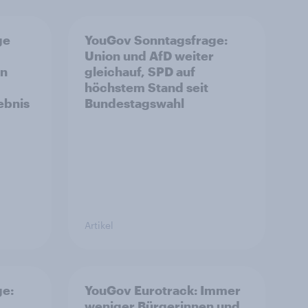
ge
YouGov Sonntagsfrage:
Union und AfD weiter
on
gleichauf, SPD auf
höchstem Stand seit
ebnis
Bundestagswahl
Artikel
ge:
YouGov Eurotrack: Immer
weniger Bürgerinnen und