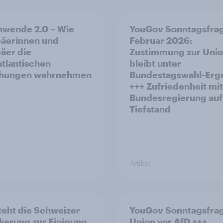
nwende 2.0 – Wie
YouGov Sonntagsfra
äerinnen und
Februar 2026:
äer die
Zustimmung zur Uni
atlantischen
bleibt unter
ehungen wahrnehmen
Bundestagswahl-Erg
+++ Zufriedenheit mit
Bundesregierung auf
Tiefstand
Artikel
teht die Schweizer
YouGov Sonntagsfra
kerung zur Einigung
Union vor AfD +++