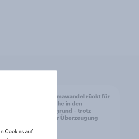
Der Klimawandel rückt für
Deutsche in den
Hintergrund – trotz
uen,
stabiler Überzeugung
t
on Cookies auf