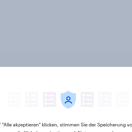
v Sonntagsfrage Juli
Altersvorsorge:
 AfD verliert, aber
Staatsfonds findet
 stärkste Kraft +++
grundsätzliche
s Bedürfnis nach
Zustimmung - Vertra
men in der
Kosten und Sicherhei
 "Alle akzeptieren" klicken, stimmen Sie der Speicherung v
kerung
entscheiden über die