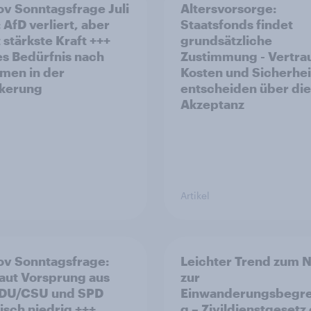
v Sonntagsfrage Juli
Altersvorsorge:
 AfD verliert, aber
Staatsfonds findet
 stärkste Kraft +++
grundsätzliche
s Bedürfnis nach
Zustimmung - Vertra
men in der
Kosten und Sicherhei
kerung
entscheiden über die
Akzeptanz
Artikel
v Sonntagsfrage:
Leichter Trend zum N
aut Vorsprung aus
zur
Einwanderungsbegr
risch niedrig +++
g – Zivildienstgesetz