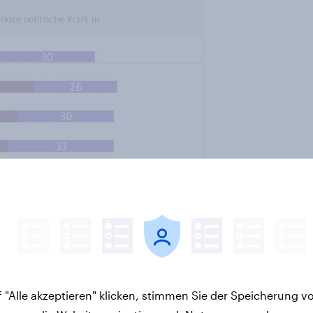
nden Anteilen, auch weitestgehend
 "Alle akzeptieren" klicken, stimmen Sie der Speicherung v
 FDP wider. Die größte