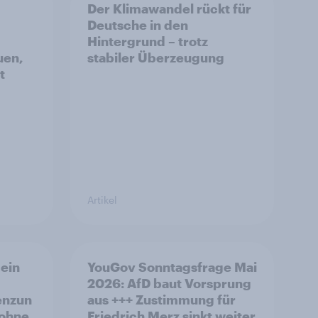
Der Klimawandel rückt für
Deutsche in den
Hintergrund – trotz
uen,
stabiler Überzeugung
t
Artikel
ein
YouGov Sonntagsfrage Mai
2026: AfD baut Vorsprung
enzun
aus +++ Zustimmung für
 ohne
Friedrich Merz sinkt weiter