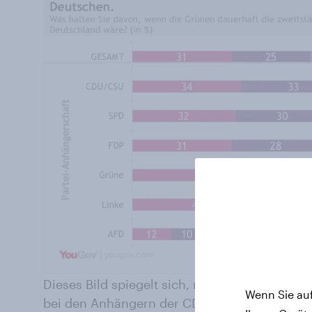
Dieses Bild spiegelt sich, mit leicht variiere
Wenn Sie auf
bei den Anhängern der CDU/CSU, SPD und der