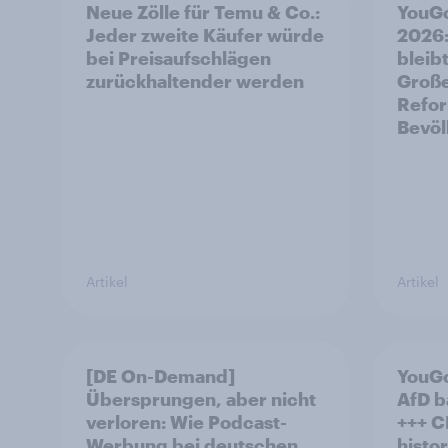
Neue Zölle für Temu & Co.:
YouGo
Jeder zweite Käufer würde
2026:
bei Preisaufschlägen
bleibt
zurückhaltender werden
Große
Refor
Bevöl
Artikel
Artikel
[DE On-Demand]
YouGo
Übersprungen, aber nicht
AfD b
verloren: Wie Podcast-
+++ CDU/CSU und SPD
Werbung bei deutschen
histo