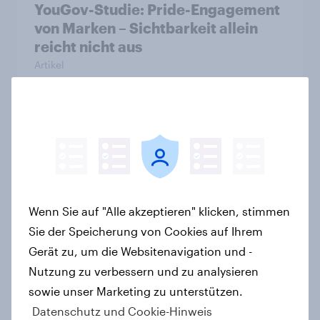
YouGov-Studie: Pride-Engagement
von Marken – Sichtbarkeit allein
reicht nicht aus
Artikel
Weltneuheit: Erste skalierte Studie
zeigt Impact von Werbung auf Net
Promoter Score – Apple, Amazon
und Nivea führen NPS-Ranking an
Artikel
Wenn Sie auf "Alle akzeptieren" klicken, stimmen
Sie der Speicherung von Cookies auf Ihrem
Gerät zu, um die Websitenavigation und -
Nutzung zu verbessern und zu analysieren
Zu gute Werbung? Wie Deutsche im
sowie unser Marketing zu unterstützen.
Jahr 2026 personalisierte Werbung
Datenschutz und Cookie-Hinweis
wahrnehmen