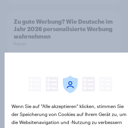
Zu gute Werbung? Wie Deutsche im
Jahr 2026 personalisierte Werbung
wahrnehmen
Report
Debt, Savings & Investment Report
2026 – Deutschland
Report
Wenn Sie auf "Alle akzeptieren" klicken, stimmen Sie
Alkoholkonsum im Wandel​ -
der Speicherung von Cookies auf Ihrem Gerät zu, um
Zwischen Tradition und neuen
die Websitenavigation und -Nutzung zu verbessern