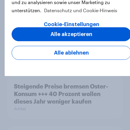
Erwartungen
und zu analysieren sowie unser Marketing zu
Report
unterstützen.
Datenschutz und Cookie-Hinweis
Cookie-Einstellungen
Alle akzeptieren
Österreicher konsumieren mehr
Eier +++ Nachfrage steigt trotz
höherer Preise
Alle ablehnen
Artikel
Steigende Preise bremsen Oster-
Konsum +++ 40 Prozent wollen
dieses Jahr weniger kaufen
Artikel