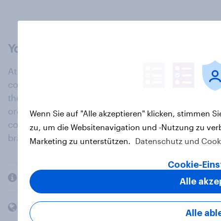
At the heart of our company is a global online
community, where millions of people and
thousands of political, cultural and commercial
organisations engage in a continuous
Wenn Sie auf "Alle akzeptieren" klicken, stimmen S
conversation about their beliefs, behaviours and
zu, um die Websitenavigation und -Nutzung zu ver
brands.
Marketing zu unterstützen.
Datenschutz und Cook
Cookie-Eins
Company
Alle akze
Members and clients
Alle ab