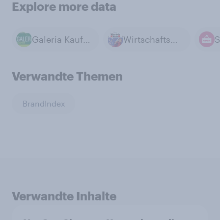
Explore more data
Galeria Kaufhof
Wirtschaftswoche
S
Verwandte Themen
BrandIndex
Verwandte Inhalte