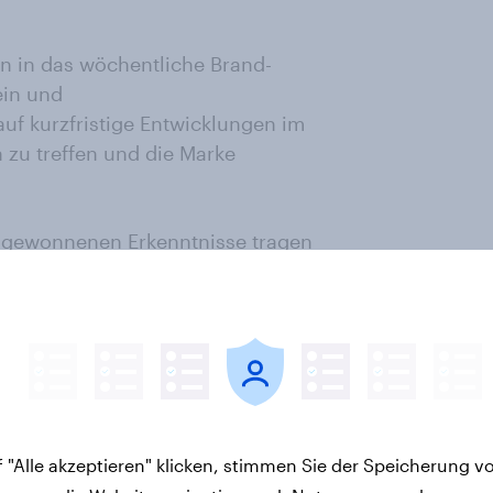
n in das wöchentliche Brand-
ein und
auf kurzfristige Entwicklungen im
 zu treffen und die Marke
 gewonnenen Erkenntnisse tragen
ition als führendes
n Markt weiter festigen und
nbieter lautet unser Anspruch.
 "Alle akzeptieren" klicken, stimmen Sie der Speicherung v
elle Insights, um die richtigen