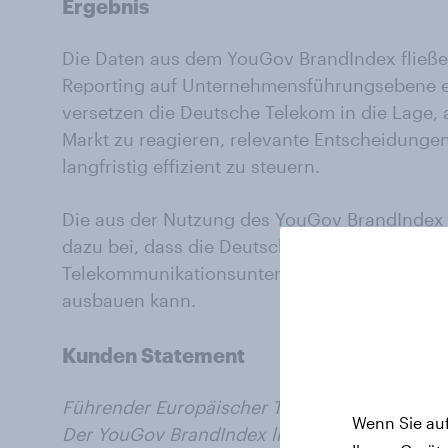
Ergebnis
Die Daten aus dem YouGov BrandIndex fließe
Reporting auf Unternehmensführungsebene 
versetzen die Deutsche Telekom in die Lage, 
Markt zu reagieren, relevante Entscheidungen
langfristig effizient zu steuern.
Die aus der Nutzung des YouGov BrandIndex
dazu bei, dass die Deutsche Telekom ihre Pos
Telekommunikationsunternehmen im deutsche
ausbauen kann.
Kunden Statement
Führender Europäischer Telekommunikationsa
Wenn Sie auf
Der YouGov BrandIndex liefert hierfür essenzi