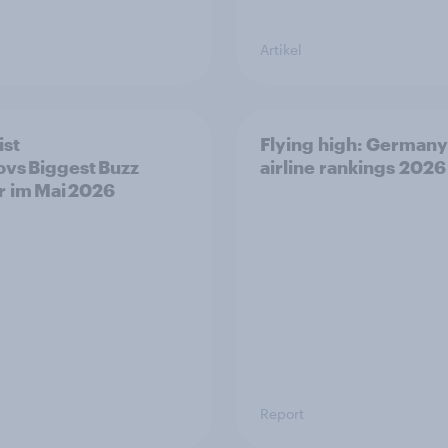
Artikel
ist
Flying high: Germany
vs Biggest Buzz
airline rankings 2026
 im Mai 2026
Report