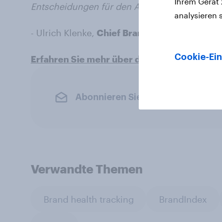
Ihrem Gerät
Entscheidungen für den Ausbau der Marke zu 
analysieren 
- Ulrich Klenke,
Chief Brand Officer, Deutsc
Cookie-Ein
Erfahren Sie mehr über den YouGov BrandI
Abonnieren Sie den YouGov-News
Verwandte Themen
Brand health tracking
BrandIndex