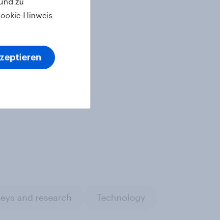
 und zu
ookie-Hinweis
kzeptieren
eys and research
Technology