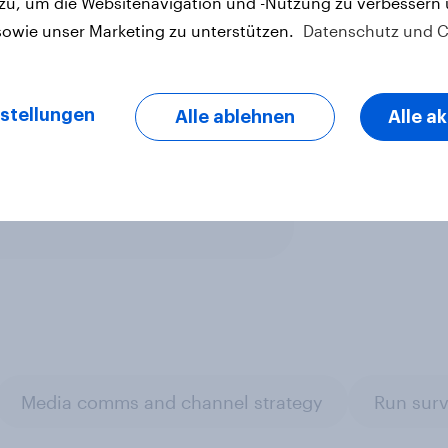
 zu, um die Websitenavigation und -Nutzung zu verbessern
treffen“
sowie unser Marketing zu unterstützen.
Datenschutz und C
he Telekom
stellungen
ndex
Alle ablehnen
Alle a
letter
Media comms and channel strategy
Run surv