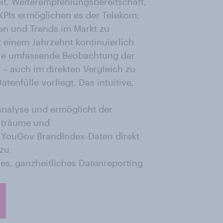
it, Weiterempfehlungsbereitschaft,
KPIs ermöglichen es der Telekom,
fen und Trends im Markt zu
 einem Jahrzehnt kontinuierlich
ie umfassende Beobachtung der
 – auch im direkten Vergleich zu
tenfülle vorliegt. Das intuitive,
analyse und ermöglicht der
eiträume und
t, YouGov BrandIndex-Daten direkt
 zu
ses, ganzheitliches Datenreporting