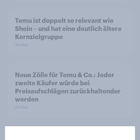
Temu ist doppelt so relevant wie
Shein – und hat eine deutlich ältere
Kernzielgruppe
Artikel
Neue Zölle für Temu & Co.: Jeder
zweite Käufer würde bei
Preisaufschlägen zurückhaltender
werden
Artikel
CHECK24 Reisen ist YouGovs