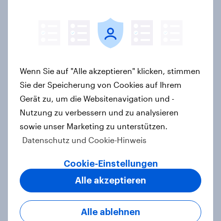
Biggest Buzz Mover im Juni 2026
Artikel
Marken im Pride-Check 2026:
Wenn Sie auf "Alle akzeptieren" klicken, stimmen
Zwischen Haltung und Wirkung
Sie der Speicherung von Cookies auf Ihrem
Report
Gerät zu, um die Websitenavigation und -
Nutzung zu verbessern und zu analysieren
sowie unser Marketing zu unterstützen.
Datenschutz und Cookie-Hinweis
Nur Eigenmarken gewinnen hinzu:
Im Markt für Wasch- und
Cookie-Einstellungen
Reinigungsmittel verlieren Marken
an Strahlkraft
Alle akzeptieren
Artikel
Alle ablehnen