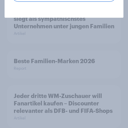
Beste Familien-Marken 2026: dm
siegt als sympathischstes
Unternehmen unter jungen Familien
Artikel
Beste Familien-Marken 2026
Report
Jeder dritte WM-Zuschauer will
Fanartikel kaufen – Discounter
relevanter als DFB- und FIFA-Shops
Artikel