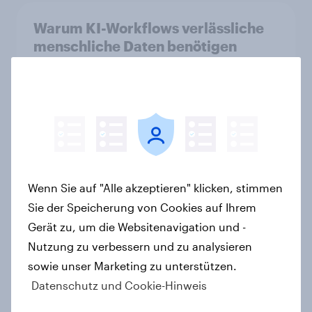
Warum KI-Workflows verlässliche
menschliche Daten benötigen
Artikel
Kids@Screens: Eine Studie von
YouGov Shopper Media
Artikel
Wenn Sie auf "Alle akzeptieren" klicken, stimmen
Sie der Speicherung von Cookies auf Ihrem
Gerät zu, um die Websitenavigation und -
Searching for answers: How AI is
Nutzung zu verbessern und zu analysieren
changing online discovery in 2026
sowie unser Marketing zu unterstützen.
Report
Datenschutz und Cookie-Hinweis