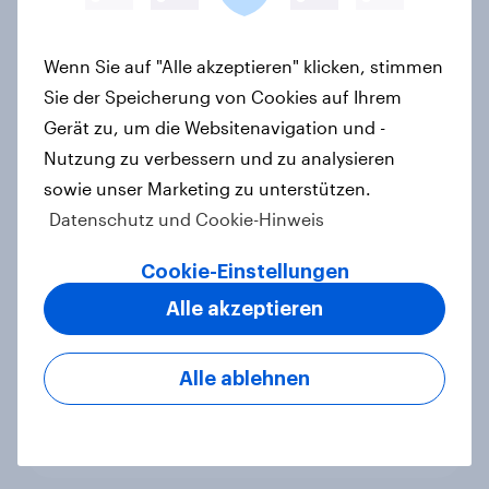
Valentinstag: Medien, Werbung und
Marken für Romantiker
Wenn Sie auf "Alle akzeptieren" klicken, stimmen
Artikel
Sie der Speicherung von Cookies auf Ihrem
Gerät zu, um die Websitenavigation und -
Nutzung zu verbessern und zu analysieren
sowie unser Marketing zu unterstützen.
Herz über Kopf - So ticken die
Datenschutz und Cookie-Hinweis
Romantiker von heute
Report
Cookie-Einstellungen
Alle akzeptieren
Brettspiele genauso beliebt wie
Alle ablehnen
Videospiele – Consideration steigt
in kinderlosen Haushalten
Artikel