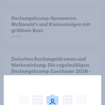
Dschungelcamp-Sponsoren:
McDonald’s und Kleinanzeigen mit
größtem Buzz
Artikel
Zwischen Dschungeldramen und
Werbewirkung: Die regelmäßigen
Dschungelcamp-Zuschauer 2026 –
Eine Zielgruppe voller Dynamik,
Genuss und Markenpotenzial
Artikel