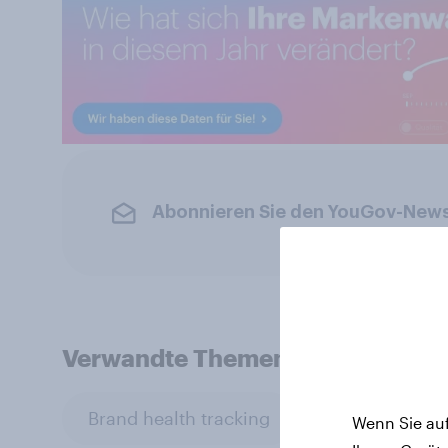
Abonnieren Sie den YouGov-News
Verwandte Themen
Brand health tracking
BrandIndex
Wenn Sie auf