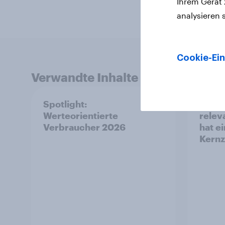
Ihrem Gerät
analysieren 
Cookie-Ein
Verwandte Inhalte
Spotlight:
Temu 
Werteorientierte
relev
Verbraucher 2026
hat ei
Kernz