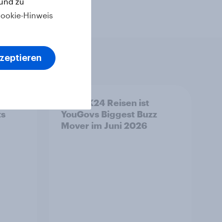
 und zu
ookie-Hinweis
kzeptieren
CHECK24 Reisen ist
ts
YouGovs Biggest Buzz
Mover im Juni 2026