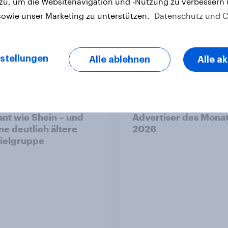
 zu, um die Websitenavigation und -Nutzung zu verbessern
sowie unser Marketing zu unterstützen.
Datenschutz und C
stellungen
Alle ablehnen
Alle a
ist doppelt so
YouGov Deutschland
ant wie Shein – und
Advertiser des Mona
ne deutlich ältere
2026
ielgruppe