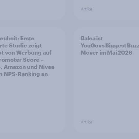
Artikel
euheit: Erste
Balea ist
rte Studie zeigt
YouGovs Biggest Buz
t von Werbung auf
Mover im Mai 2026
romoter Score –
, Amazon und Nivea
n NPS-Ranking an
Artikel