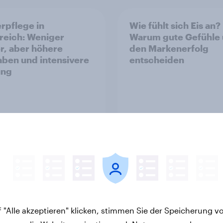
rpflege in
Wie fühlt sich Eis an?
reich: Weniger
Warum gute Gefühle
r, aber höhere
den Markenerfolg
ben und intensivere
entscheiden
ung
Artikel
eschäft mit dem
Internationale YouGo
 "Alle akzeptieren" klicken, stimmen Sie der Speicherung v
f: Frei verkäufliches
Umfrage: Wie Mensc