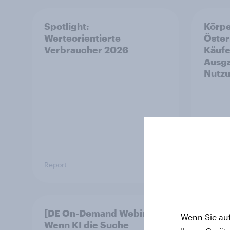
Spotlight:
Körpe
Werteorientierte
Öster
Verbraucher 2026
Käufe
Ausga
Nutz
Report
Artikel
[DE On-Demand Webinar]
Das G
Wenn Sie auf
Wenn KI die Suche
Schla