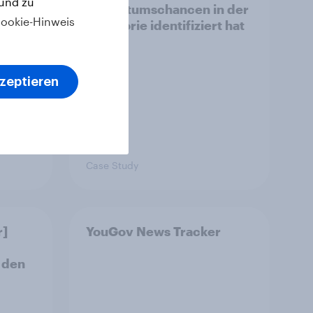
 und zu
olle
Wachstumschancen in der
ookie-Hinweis
Kategorie identifiziert hat
n,
kzeptieren
Case Study
r]
YouGov News Tracker
 den