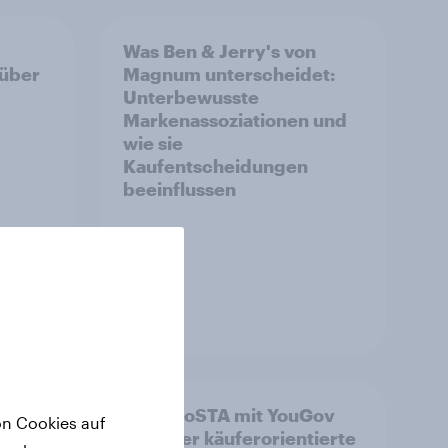
Was Ben & Jerry's von
 über
Magnum unterscheidet:
Unterbewusste
Markenassoziationen und
wie sie
Kaufentscheidungen
beeinflussen
Artikel
v-
Wie FRoSTA mit YouGov
on Cookies auf
hen in
Shopper käuferorientierte