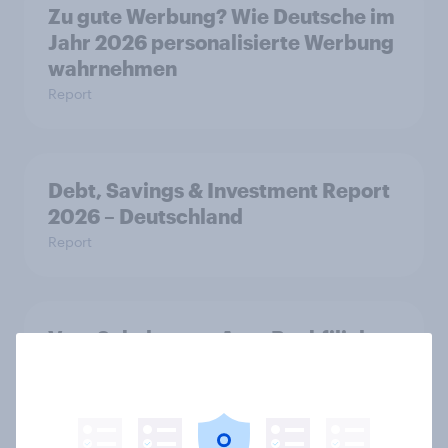
Zu gute Werbung? Wie Deutsche im
Jahr 2026 personalisierte Werbung
wahrnehmen
Report
Debt, Savings & Investment Report
2026 – Deutschland
Report
Vom Schalter zur App: Bankfiliale
verliert massiv an Bedeutung –
Jeder zweite Deutsche nutzt häufig
Mobile Banking
Artikel