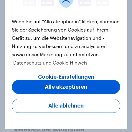
Wenn Sie auf "Alle akzeptieren" klicken, stimmen
Alkoholkonsum im Wandel​ -
Sie der Speicherung von Cookies auf Ihrem
Zwischen Tradition und neuen
Gerät zu, um die Websitenavigation und -
Erwartungen
Nutzung zu verbessern und zu analysieren
Report
sowie unser Marketing zu unterstützen.
Datenschutz und Cookie-Hinweis
Auto rankings 2026 Switzerland:
Cookie-Einstellungen
Driving brand preference
Alle akzeptieren
Report
Alle ablehnen
Vom Schalter zur App: Die sinkende
Relevanz der Bankfiliale