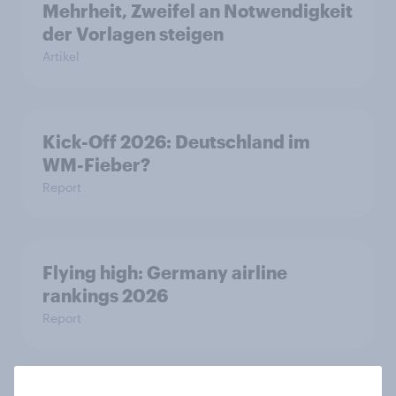
Mehrheit, Zweifel an Notwendigkeit
der Vorlagen steigen
Artikel
Kick-Off 2026: Deutschland im
WM-Fieber?
Report
Flying high: Germany airline
rankings 2026
Report