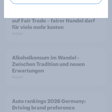
Ein Viertel der Deutschen achtet
auf Fair Trade – fairer Handel darf
für viele mehr kosten
Artikel
Alkoholkonsum im Wandel​ -
Zwischen Tradition und neuen
Erwartungen
Report
Auto rankings 2026 Germany:
Driving brand preference