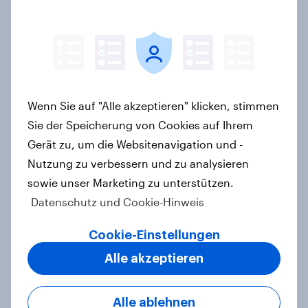
Zu gute Werbung? Wie Deutsche im
Jahr 2026 personalisierte Werbung
wahrnehmen
Report
Wenn Sie auf "Alle akzeptieren" klicken, stimmen
Debt, Savings & Investment Report
Sie der Speicherung von Cookies auf Ihrem
2026 – Deutschland
Gerät zu, um die Websitenavigation und -
Report
Nutzung zu verbessern und zu analysieren
sowie unser Marketing zu unterstützen.
Datenschutz und Cookie-Hinweis
Ökostromer: Offenheit für „grüne
Cookie-Einstellungen
Zukunft“ trifft auf starke
Alle akzeptieren
Preissensibilität
Artikel
Alle ablehnen