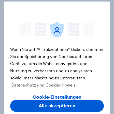
Zu gute Werbung? Wie Deutsche im
Jahr 2026 personalisierte Werbung
wahrnehmen
Report
Wenn Sie auf "Alle akzeptieren" klicken, stimmen
Sie der Speicherung von Cookies auf Ihrem
Gerät zu, um die Websitenavigation und -
Debt, Savings & Investment Report
Nutzung zu verbessern und zu analysieren
2026 – Deutschland
sowie unser Marketing zu unterstützen.
Report
Datenschutz und Cookie-Hinweis
Cookie-Einstellungen
Ökostromer: Offenheit für „grüne
Alle akzeptieren
Zukunft“ trifft auf starke