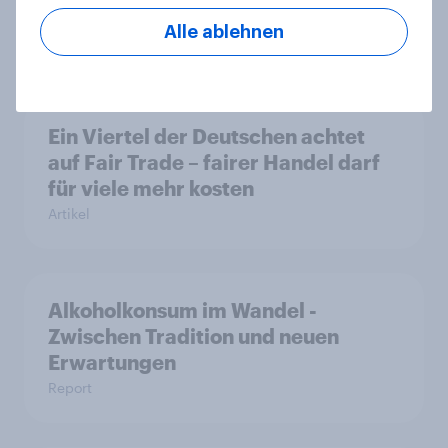
Preissensibilität
Alle ablehnen
Artikel
Ein Viertel der Deutschen achtet
auf Fair Trade – fairer Handel darf
für viele mehr kosten
Artikel
Alkoholkonsum im Wandel​ -
Zwischen Tradition und neuen
Erwartungen
Report