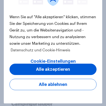
personalisierter KI erwarten, und
welche KI-Tools bei der
Reiseplanung bereits genutzt
Wenn Sie auf "Alle akzeptieren" klicken, stimmen
werden
Sie der Speicherung von Cookies auf Ihrem
Artikel
Gerät zu, um die Websitenavigation und -
Nutzung zu verbessern und zu analysieren
sowie unser Marketing zu unterstützen.
Urlaubsplanung mit KI: Mehr
Datenschutz und Cookie-Hinweis
virtueller Reiseführer, weniger
Cookie-Einstellungen
Buchungsagent
Artikel
Alle akzeptieren
Alle ablehnen
Natururlaub mit Anspruch: So viel
Komfort erwarten deutsche
Campingurlauber