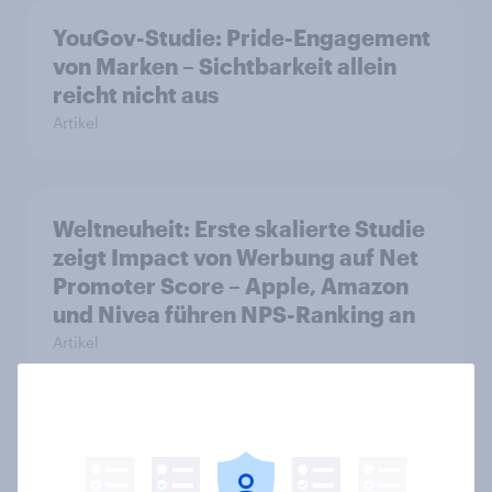
YouGov-Studie: Pride-Engagement
von Marken – Sichtbarkeit allein
reicht nicht aus
Artikel
Weltneuheit: Erste skalierte Studie
zeigt Impact von Werbung auf Net
Promoter Score – Apple, Amazon
und Nivea führen NPS-Ranking an
Artikel
Maßgeschneiderte Reisen per
Prompt: Was Urlauber von