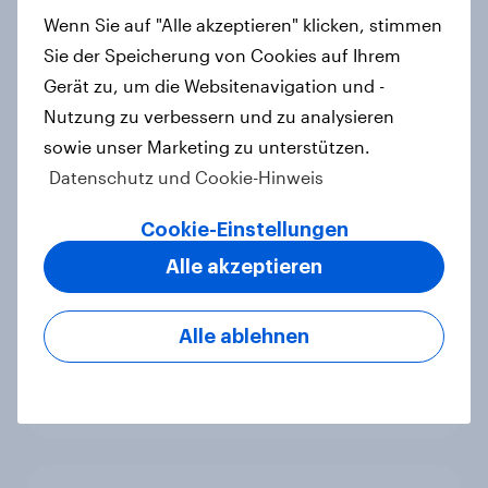
Artikel
Wenn Sie auf "Alle akzeptieren" klicken, stimmen
Sie der Speicherung von Cookies auf Ihrem
Gerät zu, um die Websitenavigation und -
Nutzung zu verbessern und zu analysieren
Urlaubsplanung mit KI: Mehr
sowie unser Marketing zu unterstützen.
virtueller Reiseführer, weniger
Datenschutz und Cookie-Hinweis
Buchungsagent
Artikel
Cookie-Einstellungen
Alle akzeptieren
Natururlaub mit Anspruch: So viel
Alle ablehnen
Komfort erwarten deutsche
Campingurlauber
Artikel