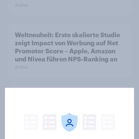
Artikel
Weltneuheit: Erste skalierte Studie
zeigt Impact von Werbung auf Net
Promoter Score – Apple, Amazon
und Nivea führen NPS-Ranking an
Artikel
Maßgeschneiderte Reisen per
Prompt: Was Urlauber von
personalisierter KI erwarten, und
welche KI-Tools bei der
Reiseplanung bereits genutzt
werden