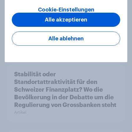
Cookie-Einstellungen
[DE On-Demand] Übersprungen,
Alle akzeptieren
aber nicht verloren: Wie Podcast-
Werbung bei deutschen
Konsumenten wirkt.
Alle ablehnen
Artikel
Stabilität oder
Standortattraktivität für den
Schweizer Finanzplatz? Wo die
Bevölkerung in der Debatte um die
Regulierung von Grossbanken steht
Artikel