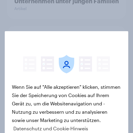
Unternehmen unter jungen Familien
Artikel
GLP-1 und Abnehm-Medikamente:
Wie schnelle Gesundheitslösungen
den FMCG-Sektor umgestalten
Artikel
Wenn Sie auf "Alle akzeptieren" klicken, stimmen
Mobiles Internet im Ausland: Für
Sie der Speicherung von Cookies auf Ihrem
viele Schweizer unverzichtbar,
Gerät zu, um die Websitenavigation und -
jedoch sind Sorgen vor hohen
Roaming-Kosten verbreitet
Nutzung zu verbessern und zu analysieren
Artikel
sowie unser Marketing zu unterstützen.
Datenschutz und Cookie-Hinweis