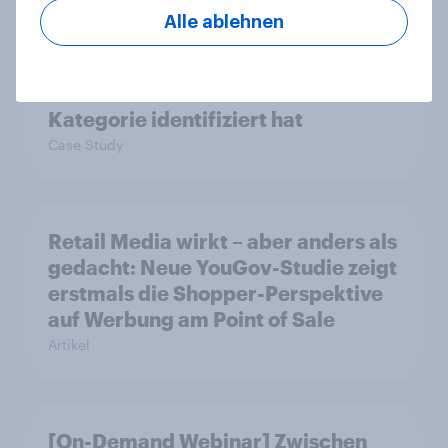
Alle ablehnen
Wie FRoSTA mit YouGov Shopper
käuferorientierte
Wachstumschancen in der
Kategorie identifiziert hat
Case Study
Retail Media wirkt – aber anders als
gedacht: Neue YouGov-Studie zeigt
erstmals die Shopper-Perspektive
auf Werbung am Point of Sale
Artikel
[On-Demand Webinar] Zwischen