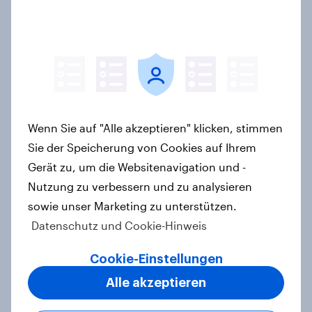
Kaufentscheidungen beeinflussen
Artikel
[DE On-Demand Webinar] Wenn KI
die Suche übernimmt
Wenn Sie auf "Alle akzeptieren" klicken, stimmen
Artikel
Sie der Speicherung von Cookies auf Ihrem
Gerät zu, um die Websitenavigation und -
Nutzung zu verbessern und zu analysieren
Das Geschäft mit dem Schlaf: Frei
sowie unser Marketing zu unterstützen.
verkäufliches Melatonin dominiert,
Datenschutz und Cookie-Hinweis
doch digitale Produkte bieten
Wachstumspotenzial
Cookie-Einstellungen
Artikel
Alle akzeptieren