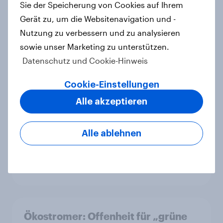
Sie der Speicherung von Cookies auf Ihrem
Report
Gerät zu, um die Websitenavigation und -
Nutzung zu verbessern und zu analysieren
sowie unser Marketing zu unterstützen.
Zu gute Werbung? Wie Deutsche im
Datenschutz und Cookie-Hinweis
Jahr 2026 personalisierte Werbung
wahrnehmen
Cookie-Einstellungen
Report
Alle akzeptieren
Alle ablehnen
Debt, Savings & Investment Report
2026 – Deutschland
Report
Ökostromer: Offenheit für „grüne