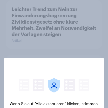
Leichter Trend zum Nein zur
Einwanderungsbegrenzung –
Zivildienstgesetz ohne klare
Mehrheit, Zweifel an Notwendigkeit
der Vorlagen steigen
Artikel
Kick-Off 2026: Deutschland im
WM-Fieber?
Report
Flying high: Germany airline
Wenn Sie auf "Alle akzeptieren" klicken, stimmen
rankings 2026