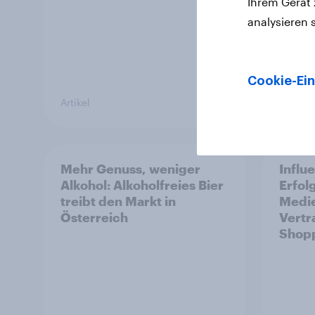
Ihrem Gerät
analysieren 
Cookie-Ein
Artikel
Artikel
Mehr Genuss, weniger
Influ
Alkohol: Alkoholfreies Bier
Erfol
treibt den Markt in
Medie
Österreich
Vertr
Shop