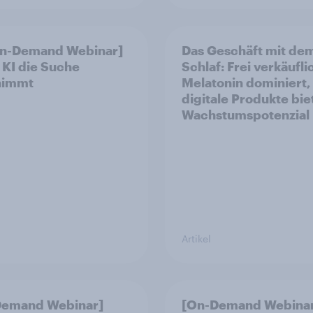
On-Demand Webinar]
Das Geschäft mit de
KI die Suche
Schlaf: Frei verkäufli
nimmt
Melatonin dominiert,
digitale Produkte bie
Wachstumspotenzial
Artikel
Demand Webinar]
[On-Demand Webina