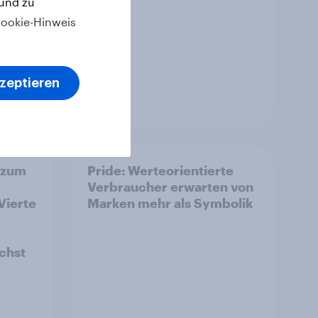
 und zu
ookie-Hinweis
kzeptieren
Artikel
 zum
Pride: Werteorientierte
Verbraucher erwarten von
Vierte
Marken mehr als Symbolik
ächst