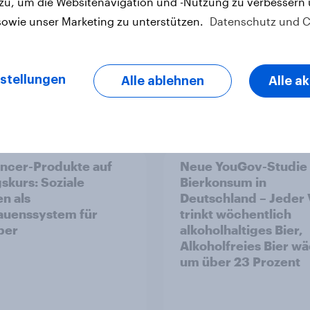
 zu, um die Websitenavigation und -Nutzung zu verbessern
sowie unser Marketing zu unterstützen.
Datenschutz und C
stellungen
Alle ablehnen
Alle a
Artikel
encer-Produkte auf
Neue YouGov-Studie
gskurs: Soziale
Bierkonsum in
n als
Deutschland – Jeder 
auenssystem für
trinkt wöchentlich
per
alkoholhaltiges Bier,
Alkoholfreies Bier w
um über 23 Prozent