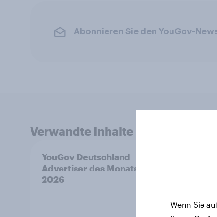
Abonnieren Sie den YouGov-News
Verwandte Inhalte
YouGov Deutschland
YouG
Advertiser des Monats
Komp
2026
"Hand
von T
Wenn Sie auf