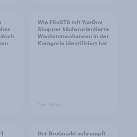
m
Wie FRoSTA mit YouGov
ches
Shopper käuferorientierte
 doch
Wachstumschancen in der
ten
Kategorie identifiziert hat
Case Study
r]
Der Brotmarkt schrumpft -