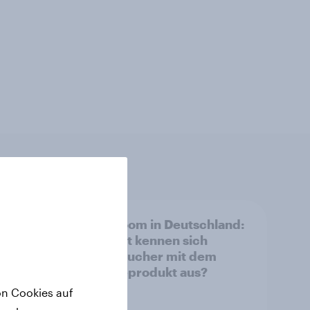
her
ETF-Boom in Deutschland:
Wie gut kennen sich
eine
Verbraucher mit dem
Anlageprodukt aus?
on Cookies auf