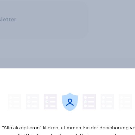
letter
ov Shopper
Die Mehrheit deutsc
aktstudie
Hunde- und
elsmarken in Zeiten
Katzenbesitzer hat k
euerungen"
Tierversicherung
 "Alle akzeptieren" klicken, stimmen Sie der Speicherung v