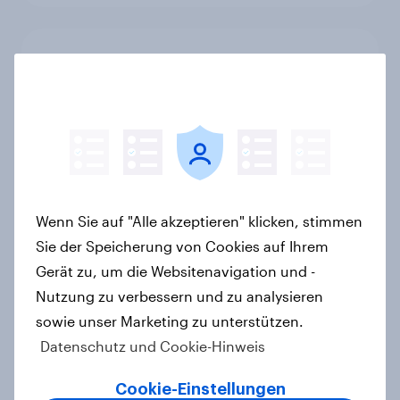
Was Ben & Jerry's von Magnum
unterscheidet: Unterbewusste
Markenassoziationen und wie sie
Kaufentscheidungen beeinflussen
Artikel
Wenn Sie auf "Alle akzeptieren" klicken, stimmen
[DE On-Demand Webinar] Wenn KI
Sie der Speicherung von Cookies auf Ihrem
die Suche übernimmt
Gerät zu, um die Websitenavigation und -
Artikel
Nutzung zu verbessern und zu analysieren
sowie unser Marketing zu unterstützen.
Datenschutz und Cookie-Hinweis
Das Geschäft mit dem Schlaf: Frei
Cookie-Einstellungen
verkäufliches Melatonin dominiert,