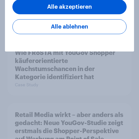
doch digitale Produkte bieten
Alle akzeptieren
Wachstumspotenzial
Artikel
Alle ablehnen
Wie FRoSTA mit YouGov Shopper
käuferorientierte
Wachstumschancen in der
Kategorie identifiziert hat
Case Study
Retail Media wirkt – aber anders als
gedacht: Neue YouGov-Studie zeigt
erstmals die Shopper-Perspektive
auf Werbung am Point of Sale