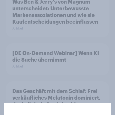
Was Ben & Jerry's von Magnum
unterscheidet: Unterbewusste
Markenassoziationen und wie sie
Kaufentscheidungen beeinflussen
Artikel
[DE On-Demand Webinar] Wenn KI
die Suche übernimmt
Artikel
Das Geschäft mit dem Schlaf: Frei
verkäufliches Melatonin dominiert,
doch digitale Produkte bieten
Wachstumspotenzial