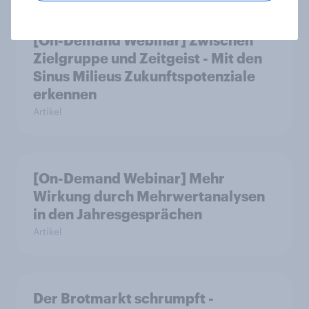
[On-Demand Webinar] Zwischen
Zielgruppe und Zeitgeist - Mit den
Sinus Milieus Zukunftspotenziale
erkennen
Artikel
[On-Demand Webinar] Mehr
Wirkung durch Mehrwertanalysen
in den Jahresgesprächen
Artikel
Der Brotmarkt schrumpft -