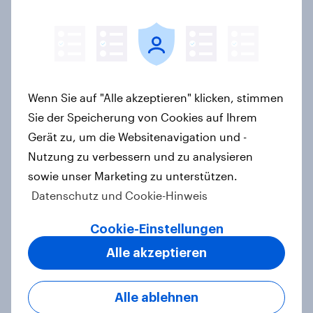
Artikel
Wie FRoSTA mit YouGov Shopper
käuferorientierte
Wenn Sie auf "Alle akzeptieren" klicken, stimmen
Wachstumschancen in der
Sie der Speicherung von Cookies auf Ihrem
Kategorie identifiziert hat
Gerät zu, um die Websitenavigation und -
Case Study
Nutzung zu verbessern und zu analysieren
sowie unser Marketing zu unterstützen.
Datenschutz und Cookie-Hinweis
Retail Media wirkt – aber anders als
Cookie-Einstellungen
gedacht: Neue YouGov-Studie zeigt
erstmals die Shopper-Perspektive
Alle akzeptieren
auf Werbung am Point of Sale
Artikel
Alle ablehnen