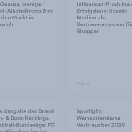
Genuss, weniger
Influencer-Produkte 
ol: Alkoholfreies Bier
Erfolgskurs: Soziale
t den Markt in
Medien als
reich
Vertrauenssystem fü
Shopper
Artikel
e Ausgabe des Brand
Spotlight:
h- & Buzz-Rankings
Werteorientierte
ußball-Bundesliga: FC
Verbraucher 2026
n München festigt