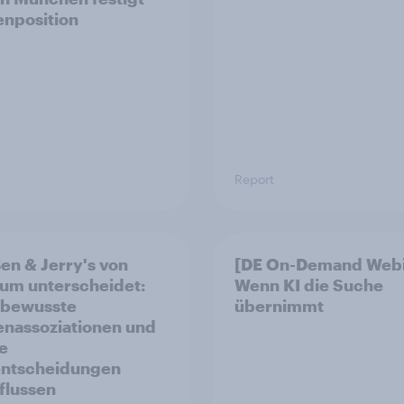
enposition
Report
en & Jerry's von
[DE On-Demand Webi
m unterscheidet:
Wenn KI die Suche
rbewusste
übernimmt
nassoziationen und
ie
entscheidungen
flussen