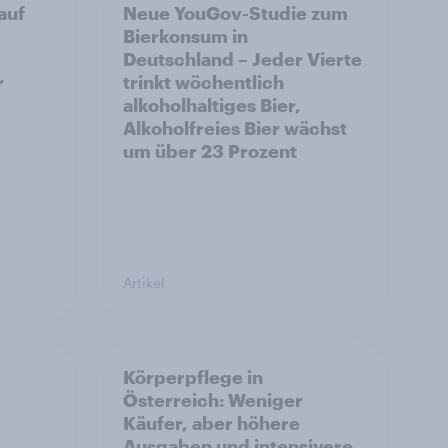
auf
Neue YouGov-Studie zum
Bierkonsum in
Deutschland – Jeder Vierte
r
trinkt wöchentlich
alkoholhaltiges Bier,
Alkoholfreies Bier wächst
um über 23 Prozent
Artikel
Körperpflege in
Österreich: Weniger
Käufer, aber höhere
Ausgaben und intensivere