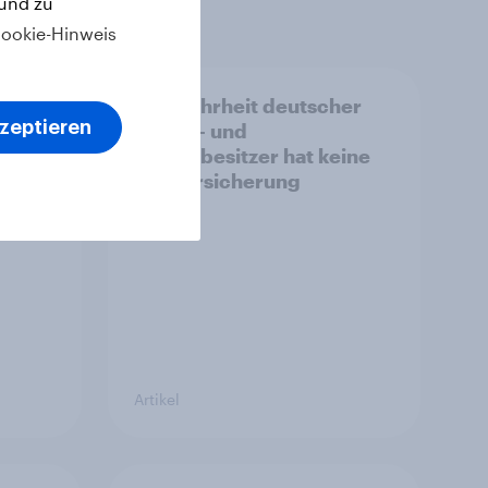
 und zu
ookie-Hinweis
Die Mehrheit deutscher
kzeptieren
Hunde- und
eiten
Katzenbesitzer hat keine
Tierversicherung
Artikel