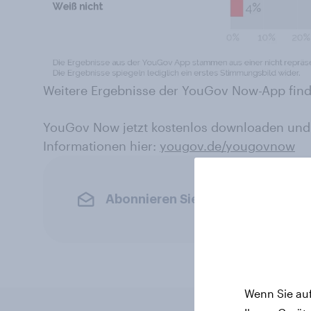
Weitere Ergebnisse der YouGov Now-App find
YouGov Now jetzt kostenlos downloaden und
Informationen hier:
yougov.de/yougovnow
Abonnieren Sie den YouGov-News
Wenn Sie auf