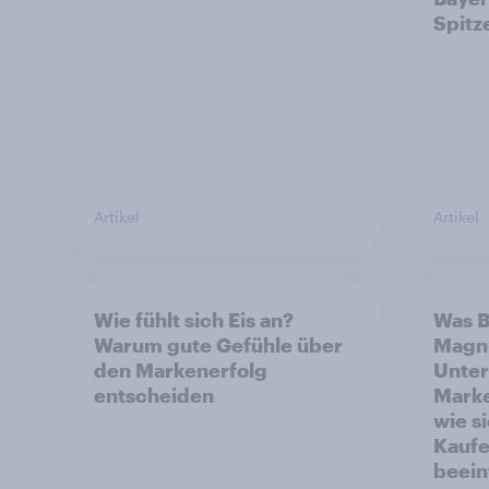
Spitz
Artikel
Artikel
Wie fühlt sich Eis an?
Was B
Warum gute Gefühle über
Magnu
den Markenerfolg
Unte
entscheiden
Marke
wie s
Kauf
beein