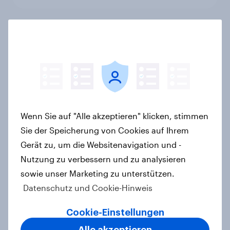
Das Geschäft mit dem Schlaf: Frei
verkäufliches Melatonin dominiert,
doch digitale Produkte bieten
Wachstumspotenzial
Artikel
Wenn Sie auf "Alle akzeptieren" klicken, stimmen
Sie der Speicherung von Cookies auf Ihrem
Wie FRoSTA mit YouGov Shopper
Gerät zu, um die Websitenavigation und -
käuferorientierte
Nutzung zu verbessern und zu analysieren
Wachstumschancen in der
sowie unser Marketing zu unterstützen.
Kategorie identifiziert hat
Datenschutz und Cookie-Hinweis
Case Study
Cookie-Einstellungen