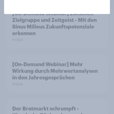
[On-Demand Webinar] Zwischen
Zielgruppe und Zeitgeist - Mit den
Sinus Milieus Zukunftspotenziale
erkennen
Artikel
[On-Demand Webinar] Mehr
Wirkung durch Mehrwertanalysen
in den Jahresgesprächen
Artikel
Der Brotmarkt schrumpft -