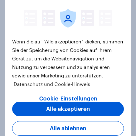
Artikel
Wie FRoSTA mit YouGov Shopper
käuferorientierte
Wenn Sie auf "Alle akzeptieren" klicken, stimmen
Wachstumschancen in der
Sie der Speicherung von Cookies auf Ihrem
Kategorie identifiziert hat
Gerät zu, um die Websitenavigation und -
Case Study
Nutzung zu verbessern und zu analysieren
sowie unser Marketing zu unterstützen.
Datenschutz und Cookie-Hinweis
Retail Media wirkt – aber anders als
gedacht: Neue YouGov-Studie zeigt
Cookie-Einstellungen
erstmals die Shopper-Perspektive
Alle akzeptieren
auf Werbung am Point of Sale
Artikel
Alle ablehnen