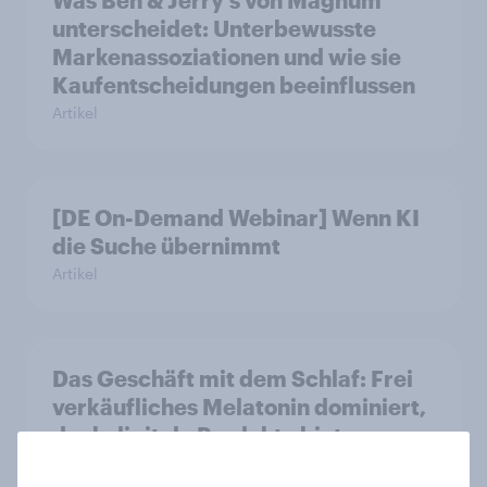
unterscheidet: Unterbewusste
Markenassoziationen und wie sie
Kaufentscheidungen beeinflussen
Artikel
[DE On-Demand Webinar] Wenn KI
die Suche übernimmt
Artikel
Das Geschäft mit dem Schlaf: Frei
verkäufliches Melatonin dominiert,
doch digitale Produkte bieten
Wachstumspotenzial