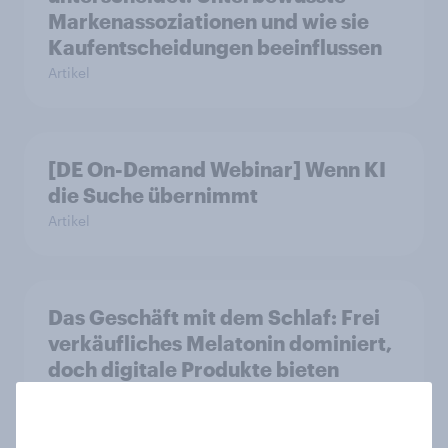
Markenassoziationen und wie sie
Kaufentscheidungen beeinflussen
Artikel
[DE On-Demand Webinar] Wenn KI
die Suche übernimmt
Artikel
Das Geschäft mit dem Schlaf: Frei
verkäufliches Melatonin dominiert,
doch digitale Produkte bieten
Wachstumspotenzial
Artikel