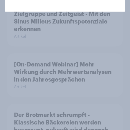
[On-Demand Webinar] Zwischen
Zielgruppe und Zeitgeist - Mit den
Sinus Milieus Zukunftspotenziale
erkennen
Artikel
[On-Demand Webinar] Mehr
Wirkung durch Mehrwertanalysen
in den Jahresgesprächen
Artikel
Der Brotmarkt schrumpft -
Klassische Bäckereien werden
bevorzugt, gekauft wird dennoch