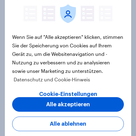
Wie FRoSTA mit YouGov Shopper
käuferorientierte
Wachstumschancen in der
Wenn Sie auf "Alle akzeptieren" klicken, stimmen
Kategorie identifiziert hat
Sie der Speicherung von Cookies auf Ihrem
Case Study
Gerät zu, um die Websitenavigation und -
Nutzung zu verbessern und zu analysieren
sowie unser Marketing zu unterstützen.
Datenschutz und Cookie-Hinweis
Retail Media wirkt – aber anders als
gedacht: Neue YouGov-Studie zeigt
Cookie-Einstellungen
erstmals die Shopper-Perspektive
Alle akzeptieren
auf Werbung am Point of Sale
Artikel
Alle ablehnen