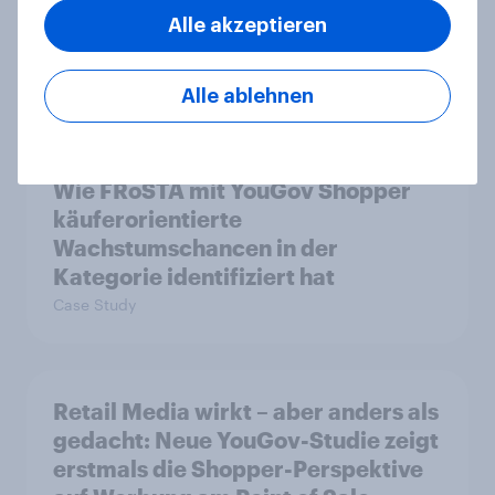
doch digitale Produkte bieten
Alle akzeptieren
Wachstumspotenzial
Artikel
Alle ablehnen
Wie FRoSTA mit YouGov Shopper
käuferorientierte
Wachstumschancen in der
Kategorie identifiziert hat
Case Study
Retail Media wirkt – aber anders als
gedacht: Neue YouGov-Studie zeigt
erstmals die Shopper-Perspektive