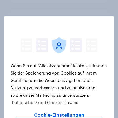
Was Ben & Jerry's von Magnum
unterscheidet: Unterbewusste
Markenassoziationen und wie sie
Kaufentscheidungen beeinflussen
Artikel
Wenn Sie auf "Alle akzeptieren" klicken, stimmen
[DE On-Demand Webinar] Wenn KI
Sie der Speicherung von Cookies auf Ihrem
die Suche übernimmt
Gerät zu, um die Websitenavigation und -
Artikel
Nutzung zu verbessern und zu analysieren
sowie unser Marketing zu unterstützen.
Datenschutz und Cookie-Hinweis
Das Geschäft mit dem Schlaf: Frei
Cookie-Einstellungen
verkäufliches Melatonin dominiert,