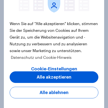
[On-Demand Webinar] Zwischen
Wenn Sie auf "Alle akzeptieren" klicken, stimmen
Zielgruppe und Zeitgeist - Mit den
Sinus Milieus Zukunftspotenziale
Sie der Speicherung von Cookies auf Ihrem
erkennen
Gerät zu, um die Websitenavigation und -
Artikel
Nutzung zu verbessern und zu analysieren
sowie unser Marketing zu unterstützen.
Datenschutz und Cookie-Hinweis
[On-Demand Webinar] Mehr
Cookie-Einstellungen
Wirkung durch Mehrwertanalysen
Alle akzeptieren
in den Jahresgesprächen
Artikel
Alle ablehnen