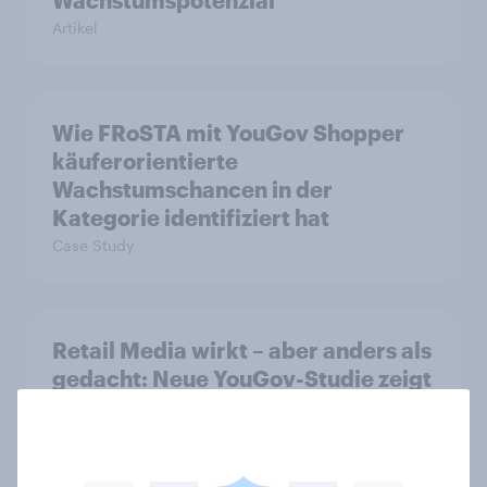
Wachstumspotenzial
Artikel
Wie FRoSTA mit YouGov Shopper
käuferorientierte
Wachstumschancen in der
Kategorie identifiziert hat
Case Study
Retail Media wirkt – aber anders als
gedacht: Neue YouGov-Studie zeigt
erstmals die Shopper-Perspektive
auf Werbung am Point of Sale
Artikel