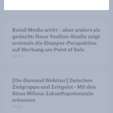
Case Study
Retail Media wirkt – aber anders als
gedacht: Neue YouGov-Studie zeigt
erstmals die Shopper-Perspektive
auf Werbung am Point of Sale
Artikel
[On-Demand Webinar] Zwischen
Zielgruppe und Zeitgeist - Mit den
Sinus Milieus Zukunftspotenziale
erkennen
Artikel