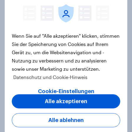
[DE On-Demand Webinar] Wenn KI
die Suche übernimmt
Artikel
Wenn Sie auf "Alle akzeptieren" klicken, stimmen
Sie der Speicherung von Cookies auf Ihrem
Das Geschäft mit dem Schlaf: Frei
Gerät zu, um die Websitenavigation und -
verkäufliches Melatonin dominiert,
Nutzung zu verbessern und zu analysieren
doch digitale Produkte bieten
sowie unser Marketing zu unterstützen.
Wachstumspotenzial
Datenschutz und Cookie-Hinweis
Artikel
Cookie-Einstellungen
Alle akzeptieren
Wie FRoSTA mit YouGov Shopper
käuferorientierte
Alle ablehnen
Wachstumschancen in der
Kategorie identifiziert hat