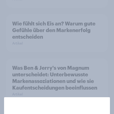
Wie fühlt sich Eis an? Warum gute
Gefühle über den Markenerfolg
entscheiden
Artikel
Was Ben & Jerry's von Magnum
unterscheidet: Unterbewusste
Markenassoziationen und wie sie
Kaufentscheidungen beeinflussen
Artikel