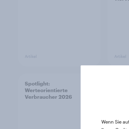
Artikel
Artikel
Spotlight:
[DE 
Werteorientierte
Wenn 
Verbraucher 2026
über
Wenn Sie auf