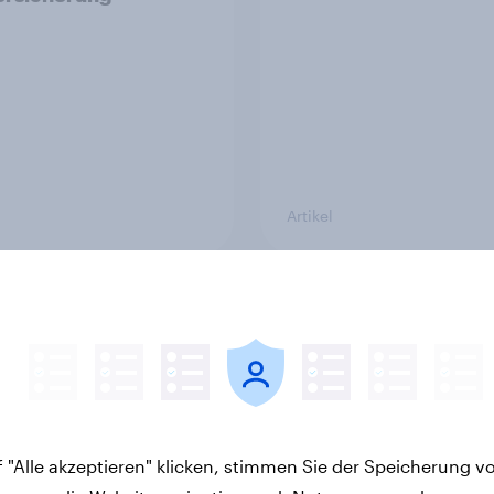
Artikel
On-Demand Webinar]
Das Geschäft mit de
KI die Suche
Schlaf: Frei verkäufli
nimmt
Melatonin dominiert,
digitale Produkte bie
Wachstumspotenzial
 "Alle akzeptieren" klicken, stimmen Sie der Speicherung v