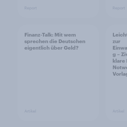
Report
Report
Finanz-Talk: Mit wem
Leich
sprechen die Deutschen
zur
eigentlich über Geld?
Einw
g – Z
klare
Notwe
Vorla
Artikel
Artikel