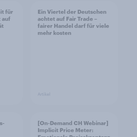
t für
Ein Viertel der Deutschen
 auf
achtet auf Fair Trade –
ät
fairer Handel darf für viele
mehr kosten
Artikel
s-
[On-Demand CH Webinar]
Implicit Price Meter: