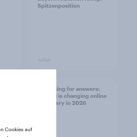
Spitzenposition
Artikel
m
Searching for answers:
ches
How AI is changing online
 doch
discovery in 2026
ten
on Cookies auf