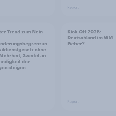
Report
ter Trend zum Nein
Kick-Off 2026:
Deutschland im WM-
anderungsbegrenzun
Fieber?
ivildienstgesetz ohne
 Mehrheit, Zweifel an
ndigkeit der
gen steigen
Report