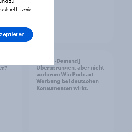
 und zu
ookie-Hinweis
Report
kzeptieren
[DE On-Demand]
r?​
Übersprungen, aber nicht
verloren: Wie Podcast-
Werbung bei deutschen
Konsumenten wirkt.