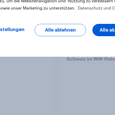
 zu, um die Websitenavigation und -Nutzung zu verbessern
sowie unser Marketing zu unterstützen.
Datenschutz und C
Artikel
stellungen
Alle ablehnen
Alle a
 Familien-Marken
Kick-Off 2026: Die
Schweiz im WM-Fiebe