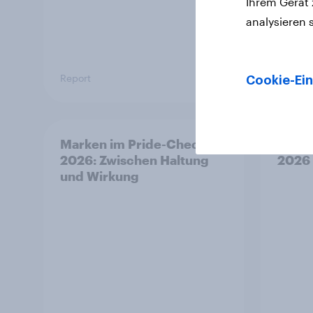
Ihrem Gerät
analysieren 
Report
Artikel
Cookie-Ein
Marken im Pride-Check
Beste
2026: Zwischen Haltung
2026
und Wirkung