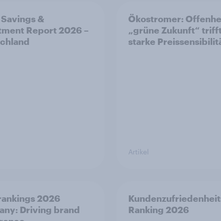
 Savings &
Ökostromer: Offenhei
tment Report 2026 –
„grüne Zukunft“ trifft
chland
starke Preissensibilit
Artikel
rankings 2026
Kundenzufriedenheit
ny: Driving brand
Ranking 2026