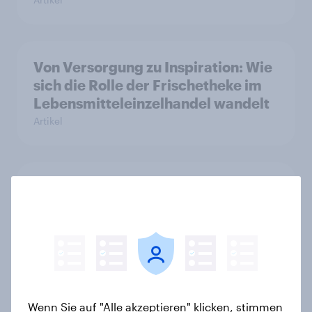
Von Versorgung zu Inspiration: Wie
sich die Rolle der Frischetheke im
Lebensmitteleinzelhandel wandelt
Artikel
Steigende Benzinpreise verändern
das Mobilitätsverhalten – Deutsche
steigen bei längeren Strecken vom
Auto auf öffentliche Verkehrsmittel
um
Artikel
Wenn Sie auf "Alle akzeptieren" klicken, stimmen