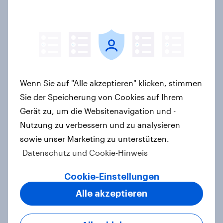
käuferorientierte
Wachstumschancen in der
Kategorie identifiziert hat
Case Study
Wenn Sie auf "Alle akzeptieren" klicken, stimmen
Retail Media wirkt – aber anders als
Sie der Speicherung von Cookies auf Ihrem
gedacht: Neue YouGov-Studie zeigt
Gerät zu, um die Websitenavigation und -
erstmals die Shopper-Perspektive
Nutzung zu verbessern und zu analysieren
auf Werbung am Point of Sale
sowie unser Marketing zu unterstützen.
Artikel
Datenschutz und Cookie-Hinweis
Cookie-Einstellungen
[On-Demand Webinar] Zwischen
Alle akzeptieren
Zielgruppe und Zeitgeist - Mit den
Sinus Milieus Zukunftspotenziale