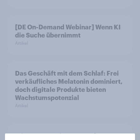
[DE On-Demand Webinar] Wenn KI
die Suche übernimmt
Artikel
Das Geschäft mit dem Schlaf: Frei
verkäufliches Melatonin dominiert,
doch digitale Produkte bieten
Wachstumspotenzial
Artikel
Wie FRoSTA mit YouGov Shopper