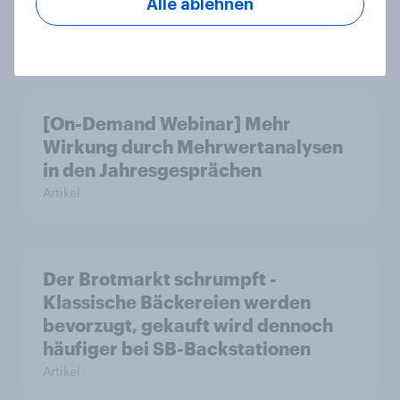
Alle ablehnen
erkennen
Artikel
[On-Demand Webinar] Mehr
Wirkung durch Mehrwertanalysen
in den Jahresgesprächen
Artikel
Der Brotmarkt schrumpft -
Klassische Bäckereien werden
bevorzugt, gekauft wird dennoch
häufiger bei SB-Backstationen
Artikel