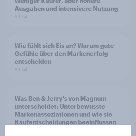
Weniger Käufer, aber höhere
Ausgaben und intensivere Nutzung
Artikel
Wie fühlt sich Eis an? Warum gute
Gefühle über den Markenerfolg
entscheiden
Artikel
Was Ben & Jerry's von Magnum
unterscheidet: Unterbewusste
Markenassoziationen und wie sie
Kaufentscheidungen beeinflussen
Artikel