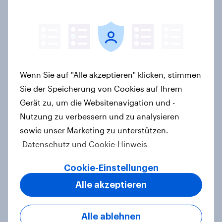
[DE On-Demand Webinar] Wenn KI
die Suche übernimmt
Artikel
Wenn Sie auf "Alle akzeptieren" klicken, stimmen
Sie der Speicherung von Cookies auf Ihrem
Gerät zu, um die Websitenavigation und -
Das Geschäft mit dem Schlaf: Frei
Nutzung zu verbessern und zu analysieren
verkäufliches Melatonin dominiert,
sowie unser Marketing zu unterstützen.
doch digitale Produkte bieten
Datenschutz und Cookie-Hinweis
Wachstumspotenzial
Artikel
Cookie-Einstellungen
Alle akzeptieren
Wie FRoSTA mit YouGov Shopper
Alle ablehnen