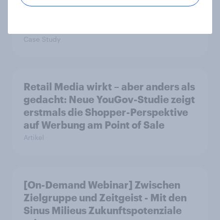
käuferorientierte
Wachstumschancen in der
Kategorie identifiziert hat
Case Study
Retail Media wirkt – aber anders als
gedacht: Neue YouGov-Studie zeigt
erstmals die Shopper-Perspektive
auf Werbung am Point of Sale
Artikel
[On-Demand Webinar] Zwischen
Zielgruppe und Zeitgeist - Mit den
Sinus Milieus Zukunftspotenziale