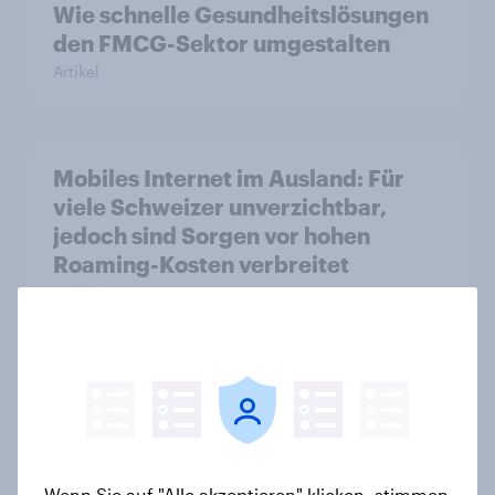
Wie schnelle Gesundheitslösungen
den FMCG-Sektor umgestalten
Artikel
Mobiles Internet im Ausland: Für
viele Schweizer unverzichtbar,
jedoch sind Sorgen vor hohen
Roaming-Kosten verbreitet
Artikel
[DE On-Demand] Übersprungen,
aber nicht verloren: Wie Podcast-
Werbung bei deutschen
Konsumenten wirkt.
Wenn Sie auf "Alle akzeptieren" klicken, stimmen