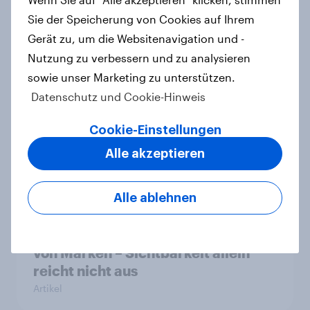
Artikel
Sie der Speicherung von Cookies auf Ihrem
Gerät zu, um die Websitenavigation und -
Nutzung zu verbessern und zu analysieren
Stabilität oder
sowie unser Marketing zu unterstützen.
Standortattraktivität für den
Datenschutz und Cookie-Hinweis
Schweizer Finanzplatz? Wo die
Cookie-Einstellungen
Bevölkerung in der Debatte um die
Regulierung von Grossbanken steht
Alle akzeptieren
Artikel
Alle ablehnen
YouGov-Studie: Pride-Engagement
von Marken – Sichtbarkeit allein
reicht nicht aus
Artikel