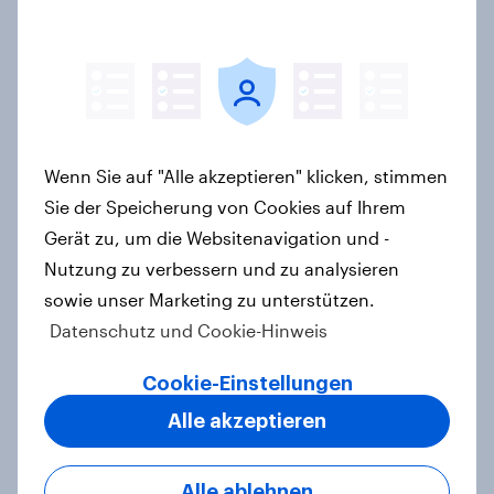
Wachstumspotenzial
Artikel
Wie FRoSTA mit YouGov Shopper
Wenn Sie auf "Alle akzeptieren" klicken, stimmen
käuferorientierte
Sie der Speicherung von Cookies auf Ihrem
Wachstumschancen in der
Gerät zu, um die Websitenavigation und -
Kategorie identifiziert hat
Nutzung zu verbessern und zu analysieren
Case Study
sowie unser Marketing zu unterstützen.
Datenschutz und Cookie-Hinweis
Retail Media wirkt – aber anders als
Cookie-Einstellungen
gedacht: Neue YouGov-Studie zeigt
Alle akzeptieren
erstmals die Shopper-Perspektive
auf Werbung am Point of Sale
Alle ablehnen