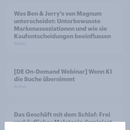
Was Ben & Jerry's von Magnum
unterscheidet: Unterbewusste
Markenassoziationen und wie sie
Kaufentscheidungen beeinflussen
Artikel
[DE On-Demand Webinar] Wenn KI
die Suche übernimmt
Artikel
Das Geschäft mit dem Schlaf: Frei
verkäufliches Melatonin dominiert,
doch digitale Produkte bieten