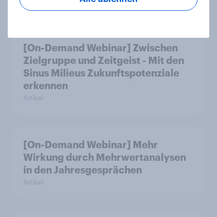
Artikel
[On-Demand Webinar] Zwischen
Zielgruppe und Zeitgeist - Mit den
Sinus Milieus Zukunftspotenziale
erkennen
Artikel
[On-Demand Webinar] Mehr
Wirkung durch Mehrwertanalysen
in den Jahresgesprächen
Artikel